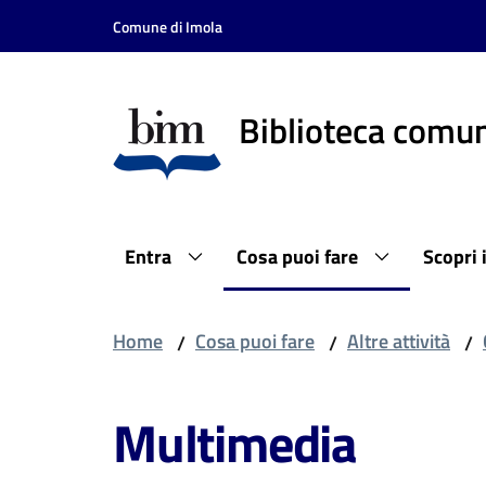
Vai al contenuto
Vai alla navigazione
Vai al footer
Comune di Imola
Biblioteca comun
Entra
Cosa puoi fare
Scopri 
Home
Cosa puoi fare
Altre attività
/
/
/
Multimedia