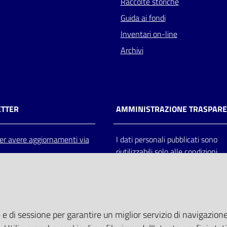
Raccolte storiche
Guida ai fondi
Inventari on-line
Archivi
TTER
AMMINISTRAZIONE TRASPAR
 per avere aggiornamenti via
I dati personali pubblicati sono
riutilizzabili solo alle condizioni
previste dalla direttiva comunitar
2003/98/CE e dal d.lgs. 36/200
 e di sessione per garantire un miglior servizio di navigazione 