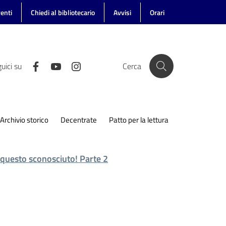
enti
Chiedi al bibliotecario
Avvisi
Orari
uici su
Cerca
Archivio storico
Decentrate
Patto per la lettura
questo sconosciuto! Parte 2