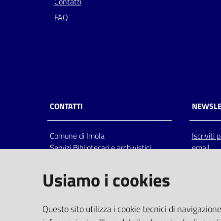
Contatti
FAQ
CONTATTI
NEWSLE
Comune di Imola
Iscriviti
Servizi Bibliotecari e archivistici
email
Via Emilia 80, 40026 Imola (Bo),
Italia
Usiamo i cookies
centralino: tel 0542.6026.36 fax
0542.602602
bim@comune.imola.bo.it
Questo sito utilizza i cookie tecnici di navigazione
PEC