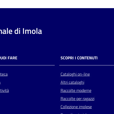
ale di Imola
PUOI FARE
SCOPRI I CONTENUTI
oteca
Cataloghi on-line
a
Altri cataloghi
tività
Raccolte moderne
Raccolte per ragazzi
Collezione imolese