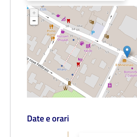
+
−
Date e orari