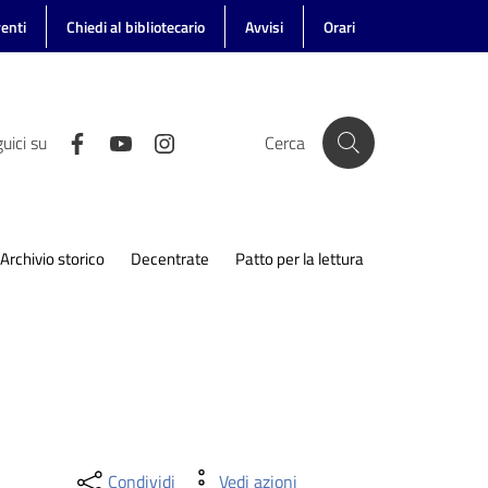
enti
Chiedi al bibliotecario
Avvisi
Orari
uici su
Cerca
Archivio storico
Decentrate
Patto per la lettura
Condividi
Vedi azioni