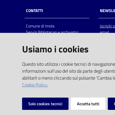
CONTATTI
NEWSLE
Comune di Imola
Iscriviti
Servizi Bibliotecari e archivistici
email
Via Emilia 80, 40026 Imola (Bo),
Italia
Usiamo i cookies
centralino: tel 0542.6026.36 fax
0542.602602
bim@comune.imola.bo.it
Questo sito utilizza i cookie tecnici di navigazione
PEC
informazioni sull'uso del sito da parte degli utenti
comune.imola@cert.provincia.bo.it
abilitarli o meno cliccando sul pulsante 'Cambia le
P.IVA 00523381200
Cookie Policy.
C.F. 00794470377
Solo cookies tecnici
Accetta tutti
Vai alla pagina
Privacy
Note legali
Mappa del sito
I