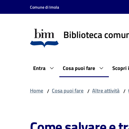
Vai al contenuto
Vai alla navigazione
Vai al footer
Comune di Imola
Biblioteca comun
Entra
Cosa puoi fare
Scopri 
Home
Cosa puoi fare
Altre attività
/
/
/
Salta al contenuto
Come salvare e tra