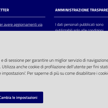
TTER
AMMINISTRAZIONE TRASPAR
 per avere aggiornamenti via
I dati personali pubblicati sono
riutilizzabili solo alle condizioni
previste dalla direttiva comunitar
2003/98/CE e dal d.lgs. 36/200
 e di sessione per garantire un miglior servizio di navigazione 
. Utilizza anche cookie di profilazione dell'utente per fini stati
 impostazioni'. Per saperne di più su come disabilitare i cooki
Cambia le impostazioni
mpostazioni cookie