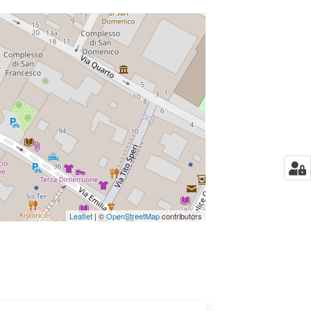
Leaflet
| ©
OpenStreetMap
contributors