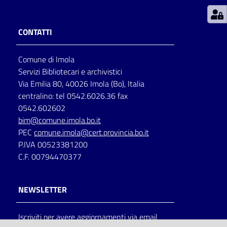
Patto
CONTATTI
per
la
Comune di Imola
lettura
Servizi Bibliotecari e archivistici
Via Emilia 80, 40026 Imola (Bo), Italia
centralino: tel 0542.6026.36 fax
Seguici
0542.602602
su
bim@comune.imola.bo.it
PEC
comune.imola@cert.provincia.bo.it
P.IVA 00523381200
C.F. 00794470377
NEWSLETTER
Iscriviti per avere aggiornamenti via email