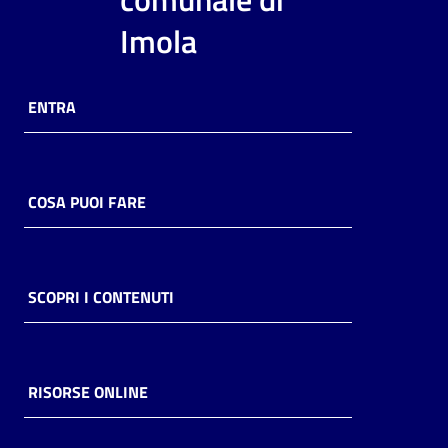
i
Imola
contenuti
ENTRA
Risorse
online
COSA PUOI FARE
Casa
SCOPRI I CONTENUTI
Piani
Archivio
storico
RISORSE ONLINE
Decentrate