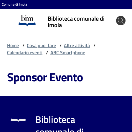
Comune di Imola
Vai al contenuto
Vai alla navigazione
Vai al footer
Biblioteca comunale di
Biblioteca
Imola
comunale
di Imola
Home
/
Cosa puoi fare
/
Altre attività
/
Calendario eventi
/
ABC Smartphone
Entra
Sponsor Evento
Cosa
puoi
fare
Biblioteca
Scopri
comunale di