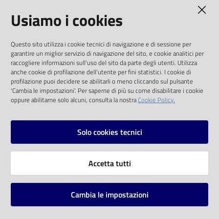
AMMINISTRAZIONE TRASPARENTE
Usiamo i cookies
Catalogo
on line
I dati personali pubblicati sono riutilizzabili
Questo sito utilizza i cookie tecnici di navigazione e di sessione per
solo alle condizioni previste dalla direttiva
Eventi
garantire un miglior servizio di navigazione del sito, e cookie analitici per
comunitaria 2003/98/CE e dal d.lgs. 36/2006
raccogliere informazioni sull'uso del sito da parte degli utenti. Utilizza
anche cookie di profilazione dell'utente per fini statistici. I cookie di
Chiedi al
SOCIAL
profilazione puoi decidere se abilitarli o meno cliccando sul pulsante
bibliotecario
'Cambia le impostazioni'. Per saperne di più su come disabilitare i cookie
oppure abilitarne solo alcuni, consulta la nostra
Cookie Policy.
Facebook
Youtube
Instagram
Avvisi
Solo cookies tecnici
Orari
Vai alla pagina
Accetta tutti
Privacy
Note legali
Cambia le impostazioni
Mappa del sito