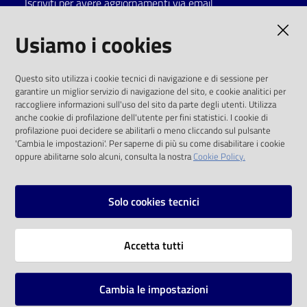
Iscriviti per avere aggiornamenti via email
Catalogo
AMMINISTRAZIONE TRASPARENTE
Usiamo i cookies
on line
I dati personali pubblicati sono riutilizzabili
Eventi
Questo sito utilizza i cookie tecnici di navigazione e di sessione per
solo alle condizioni previste dalla direttiva
garantire un miglior servizio di navigazione del sito, e cookie analitici per
comunitaria 2003/98/CE e dal d.lgs. 36/2006
raccogliere informazioni sull'uso del sito da parte degli utenti. Utilizza
Chiedi al
anche cookie di profilazione dell'utente per fini statistici. I cookie di
bibliotecario
SOCIAL
profilazione puoi decidere se abilitarli o meno cliccando sul pulsante
'Cambia le impostazioni'. Per saperne di più su come disabilitare i cookie
oppure abilitarne solo alcuni, consulta la nostra
Cookie Policy.
Avvisi
Facebook
Youtube
Instagram
Orari
Solo cookies tecnici
Vai alla pagina
Accetta tutti
Privacy
Note legali
Cambia le impostazioni