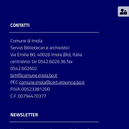
Patto
per
CONTATTI
la
lettura
Comune di Imola
Servizi Bibliotecari e archivistici
Via Emilia 80, 40026 Imola (Bo), Italia
Seguici
centralino: tel 0542.6026.36 fax
su
0542.602602
bim@comune.imola.bo.it
PEC
comune.imola@cert.provincia.bo.it
P.IVA 00523381200
C.F. 00794470377
NEWSLETTER