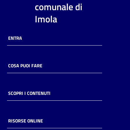
i
comunale di
contenuti
Imola
Risorse
ENTRA
online
COSA PUOI FARE
Casa
Piani
SCOPRI I CONTENUTI
Archivio
storico
RISORSE ONLINE
Decentrate