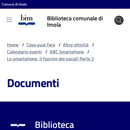
Comune di Imola
Vai al contenuto
Vai alla navigazione
Vai al footer
Biblioteca comunale di
Biblioteca
Imola
comunale
di Imola
Home
/
Cosa puoi fare
/
Altre attività
/
Calendario eventi
/
ABC Smartphone
/
Lo smartphone, il fascino dei social! Parte 2
Entra
Documenti
Cosa
puoi
fare
Biblioteca
Scopri