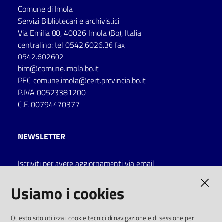
Comune di Imola
Servizi Bibliotecari e archivistici
Via Emilia 80, 40026 Imola (Bo), Italia
centralino: tel 0542.6026.36 fax
0542.602602
bim@comune.imola.bo.it
PEC
comune.imola@cert.provincia.bo.it
P.IVA 00523381200
C.F. 00794470377
NEWSLETTER
Iscriviti per avere aggiornamenti via email
AMMINISTRAZIONE TRASPARENTE
Usiamo i cookies
I dati personali pubblicati sono riutilizzabili
Questo sito utilizza i cookie tecnici di navigazione e di sessione per