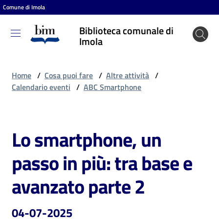
Comune di Imola
Vai al contenuto
Vai alla navigazione
Vai al footer
Biblioteca comunale di
Biblioteca
Imola
comunale
di Imola
Home
/
Cosa puoi fare
/
Altre attività
/
Calendario eventi
/
ABC Smartphone
Entra
Lo smartphone, un
Salta al contenuto
Cosa
passo in più: tra base e
puoi
fare
avanzato parte 2
04-07-2025
Scopri