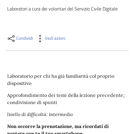
i
Laboratori a cura dei volontari del Servizio Civile Digitale
contenuti
Risorse
Condividi
Vedi azioni
online
Laboratorio per chi ha già familiarità col proprio
dispositivo
Casa
Piani
Approfondimento dei temi della lezione precedente;
condivisione di spunti
Archivio
livello di difficoltà: intermedio
storico
Non occorre la prenotazione, ma ricordati di
Decentrate
portare con te il tuo smartphone.