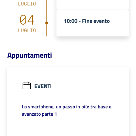
LUGLIO
Catalogo
04
on line
10:00 -
Fine evento
LUGLIO
Eventi
Chiedi al
Appuntamenti
bibliotecario
Avvisi
EVENTI
Orari
Lo smartphone, un passo in più: tra base e
avanzato parte 1