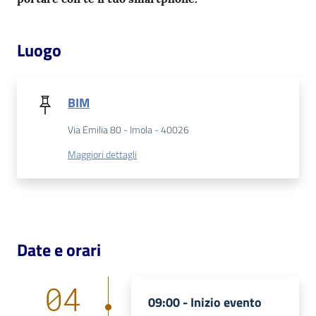
Patto
Luogo
per
la
lettura
BIM
Via Emilia 80 - Imola - 40026
Seguici
Maggiori dettagli
su
Date e orari
04
09:00 -
Inizio evento