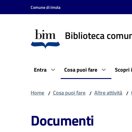
Vai al contenuto
Vai alla navigazione
Vai al footer
Comune di Imola
Biblioteca comun
Entra
Cosa puoi fare
Scopri 
Home
Cosa puoi fare
Altre attività
/
/
/
Documenti