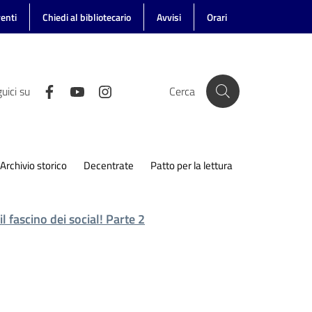
enti
Chiedi al bibliotecario
Avvisi
Orari
uici su
Cerca
Archivio storico
Decentrate
Patto per la lettura
l fascino dei social! Parte 2