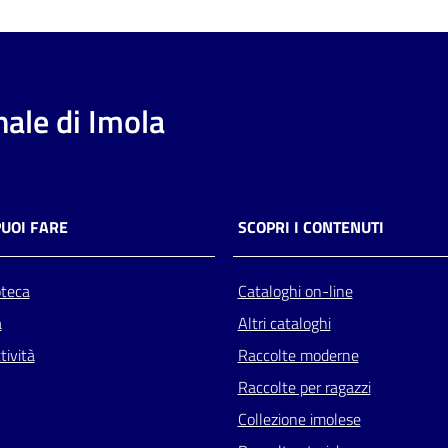
ale di Imola
PUOI FARE
SCOPRI I CONTENUTI
oteca
Cataloghi on-line
a
Altri cataloghi
tività
Raccolte moderne
Raccolte per ragazzi
Collezione imolese