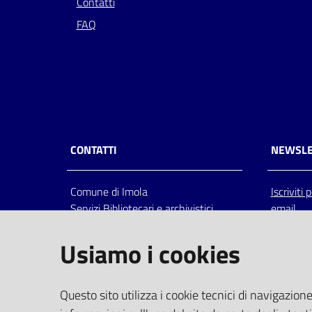
Contatti
FAQ
CONTATTI
NEWSLE
Comune di Imola
Iscriviti
Servizi Bibliotecari e archivistici
email
Via Emilia 80, 40026 Imola (Bo),
Italia
Usiamo i cookies
centralino: tel 0542.6026.36 fax
0542.602602
bim@comune.imola.bo.it
Questo sito utilizza i cookie tecnici di navigazione
PEC