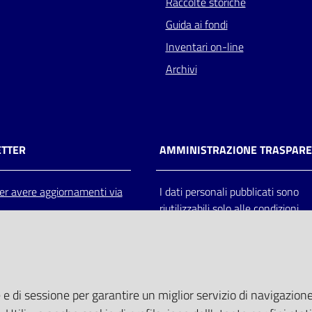
Raccolte storiche
Guida ai fondi
Inventari on-line
Archivi
TTER
AMMINISTRAZIONE TRASPAR
 per avere aggiornamenti via
I dati personali pubblicati sono
riutilizzabili solo alle condizioni
previste dalla direttiva comunitar
2003/98/CE e dal d.lgs. 36/200
 e di sessione per garantire un miglior servizio di navigazione 