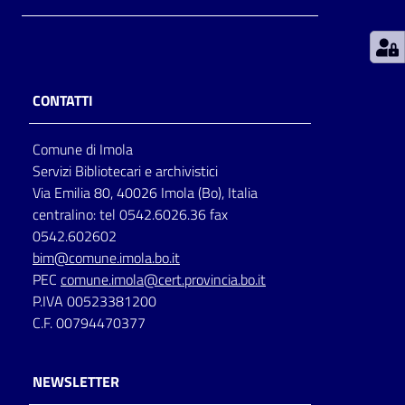
Patto
per
la
CONTATTI
lettura
Comune di Imola
Servizi Bibliotecari e archivistici
Seguici
Via Emilia 80, 40026 Imola (Bo), Italia
su
centralino: tel 0542.6026.36 fax
0542.602602
bim@comune.imola.bo.it
PEC
comune.imola@cert.provincia.bo.it
P.IVA 00523381200
C.F. 00794470377
NEWSLETTER