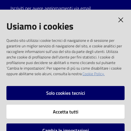
Iscriviti per avere aggiornamenti via email
Catalogo
on line
AMMINISTRAZIONE TRASPARENTE
Usiamo i cookies
Eventi
I dati personali pubblicati sono riutilizzabili
Questo sito utilizza i cookie tecnici di navigazione e di sessione per
solo alle condizioni previste dalla direttiva
garantire un miglior servizio di navigazione del sito, e cookie analitici per
Chiedi al
comunitaria 2003/98/CE e dal d.lgs. 36/2006
raccogliere informazioni sull'uso del sito da parte degli utenti. Utilizza
bibliotecario
anche cookie di profilazione dell'utente per fini statistici. I cookie di
SOCIAL
profilazione puoi decidere se abilitarli o meno cliccando sul pulsante
Avvisi
'Cambia le impostazioni'. Per saperne di più su come disabilitare i cookie
oppure abilitarne solo alcuni, consulta la nostra
Cookie Policy.
Facebook
Youtube
Instagram
Orari
Solo cookies tecnici
Vai alla pagina
Accetta tutti
Privacy
Note legali
Cambia le impostazioni