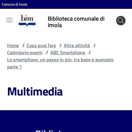
Comune di Imola
Vai al contenuto
Vai alla navigazione
Vai al footer
Biblioteca comunale di
Biblioteca
Imola
comunale
di Imola
Home
/
Cosa puoi fare
/
Altre attività
/
Calendario eventi
/
ABC Smartphone
/
Lo smartphone, un passo in più: tra base e avanzato
Entra
parte 1
Multimedia
Cosa
puoi
fare
Scopri