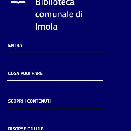
Biblioteca
i
contenuti
comunale di
Imola
Risorse
online
ENTRA
COSA PUOI FARE
Casa
Piani
SCOPRI I CONTENUTI
Archivio
storico
RISORSE ONLINE
Decentrate