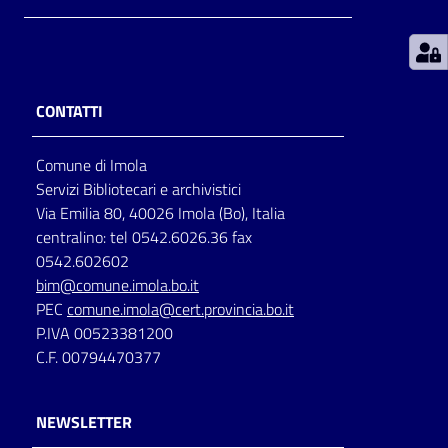
Patto
per
la
CONTATTI
lettura
Comune di Imola
Servizi Bibliotecari e archivistici
Seguici
Via Emilia 80, 40026 Imola (Bo), Italia
su
centralino: tel 0542.6026.36 fax
0542.602602
bim@comune.imola.bo.it
PEC
comune.imola@cert.provincia.bo.it
P.IVA 00523381200
C.F. 00794470377
NEWSLETTER