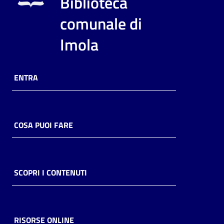
Biblioteca
i
contenuti
comunale di
Imola
Risorse
online
ENTRA
COSA PUOI FARE
Casa
Piani
SCOPRI I CONTENUTI
Archivio
storico
RISORSE ONLINE
Decentrate