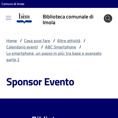
Comune di Imola
Vai al contenuto
Vai alla navigazione
Vai al footer
Biblioteca comunale di
Biblioteca
Imola
comunale
di Imola
Home
/
Cosa puoi fare
/
Altre attività
/
Calendario eventi
/
ABC Smartphone
/
Lo smartphone, un passo in più: tra base e avanzato
Entra
parte 2
Sponsor Evento
Cosa
puoi
fare
Scopri