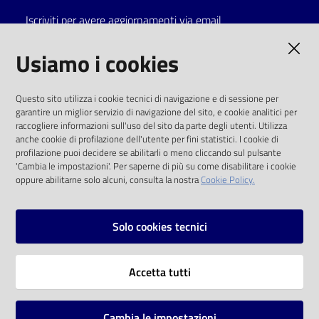
Iscriviti per avere aggiornamenti via email
Catalogo
on line
AMMINISTRAZIONE TRASPARENTE
Usiamo i cookies
Eventi
I dati personali pubblicati sono riutilizzabili
Questo sito utilizza i cookie tecnici di navigazione e di sessione per
solo alle condizioni previste dalla direttiva
garantire un miglior servizio di navigazione del sito, e cookie analitici per
Chiedi al
comunitaria 2003/98/CE e dal d.lgs. 36/2006
raccogliere informazioni sull'uso del sito da parte degli utenti. Utilizza
bibliotecario
anche cookie di profilazione dell'utente per fini statistici. I cookie di
SOCIAL
profilazione puoi decidere se abilitarli o meno cliccando sul pulsante
Avvisi
'Cambia le impostazioni'. Per saperne di più su come disabilitare i cookie
oppure abilitarne solo alcuni, consulta la nostra
Cookie Policy.
Facebook
Youtube
Instagram
Orari
Solo cookies tecnici
Vai alla pagina
Accetta tutti
Privacy
Note legali
Cambia le impostazioni