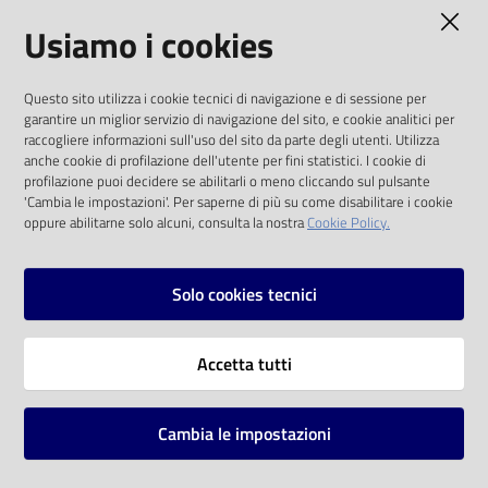
AMMINISTRAZIONE TRASPARENTE
Usiamo i cookies
Catalogo
on line
I dati personali pubblicati sono riutilizzabili
Questo sito utilizza i cookie tecnici di navigazione e di sessione per
solo alle condizioni previste dalla direttiva
Eventi
garantire un miglior servizio di navigazione del sito, e cookie analitici per
comunitaria 2003/98/CE e dal d.lgs. 36/2006
raccogliere informazioni sull'uso del sito da parte degli utenti. Utilizza
anche cookie di profilazione dell'utente per fini statistici. I cookie di
Chiedi al
SOCIAL
profilazione puoi decidere se abilitarli o meno cliccando sul pulsante
bibliotecario
'Cambia le impostazioni'. Per saperne di più su come disabilitare i cookie
oppure abilitarne solo alcuni, consulta la nostra
Cookie Policy.
Facebook
Youtube
Instagram
Avvisi
Solo cookies tecnici
Orari
Vai alla pagina
Accetta tutti
Privacy
Note legali
Cambia le impostazioni
Mappa del sito