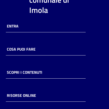
i
Imola
contenuti
ENTRA
Risorse
online
COSA PUOI FARE
Casa
SCOPRI I CONTENUTI
Piani
Archivio
storico
RISORSE ONLINE
Decentrate