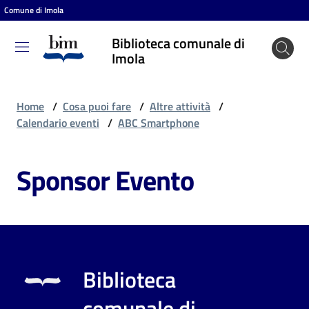
Comune di Imola
Vai al contenuto
Vai alla navigazione
Vai al footer
Biblioteca comunale di
Biblioteca
Imola
comunale
di Imola
Home
/
Cosa puoi fare
/
Altre attività
/
Calendario eventi
/
ABC Smartphone
Entra
Sponsor Evento
Cosa
puoi
fare
Biblioteca
Scopri
comunale di