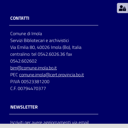
Patto
CONTATTI
per
la
Comune di Imola
lettura
Servizi Bibliotecari e archivistici
Via Emilia 80, 40026 Imola (Bo), Italia
centralino: tel 0542.6026.36 fax
Seguici
0542.602602
su
bim@comune.imola.bo.it
PEC
comune.imola@cert.provincia.bo.it
P.IVA 00523381200
C.F. 00794470377
NEWSLETTER
Iscriviti per avere aggiornamenti via email