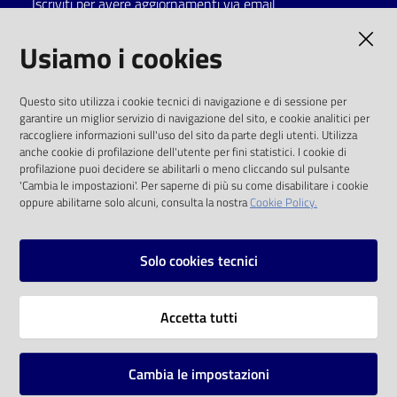
Iscriviti per avere aggiornamenti via email
Catalogo
AMMINISTRAZIONE TRASPARENTE
Usiamo i cookies
on line
I dati personali pubblicati sono riutilizzabili
Eventi
Questo sito utilizza i cookie tecnici di navigazione e di sessione per
solo alle condizioni previste dalla direttiva
garantire un miglior servizio di navigazione del sito, e cookie analitici per
comunitaria 2003/98/CE e dal d.lgs. 36/2006
raccogliere informazioni sull'uso del sito da parte degli utenti. Utilizza
Chiedi al
anche cookie di profilazione dell'utente per fini statistici. I cookie di
bibliotecario
SOCIAL
profilazione puoi decidere se abilitarli o meno cliccando sul pulsante
'Cambia le impostazioni'. Per saperne di più su come disabilitare i cookie
oppure abilitarne solo alcuni, consulta la nostra
Cookie Policy.
Avvisi
Facebook
Youtube
Instagram
Orari
Solo cookies tecnici
Vai alla pagina
Accetta tutti
Privacy
Note legali
Cambia le impostazioni