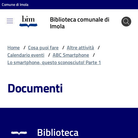
Comune di Imola
Vai al contenuto
Vai alla navigazione
Vai al footer
Biblioteca comunale di
Biblioteca
Imola
comunale
di Imola
Home
/
Cosa puoi fare
/
Altre attività
/
Calendario eventi
/
ABC Smartphone
/
Lo smartphone, questo sconosciuto! Parte 1
Entra
Documenti
Cosa
puoi
fare
Biblioteca
Scopri