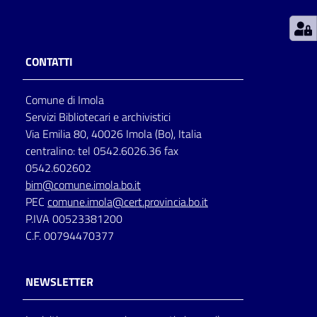
Patto
per
CONTATTI
la
lettura
Comune di Imola
Servizi Bibliotecari e archivistici
Via Emilia 80, 40026 Imola (Bo), Italia
Seguici
centralino: tel 0542.6026.36 fax
su
0542.602602
bim@comune.imola.bo.it
PEC
comune.imola@cert.provincia.bo.it
P.IVA 00523381200
C.F. 00794470377
NEWSLETTER