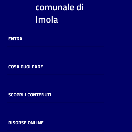
i
comunale di
contenuti
Imola
Risorse
ENTRA
online
COSA PUOI FARE
Casa
Piani
SCOPRI I CONTENUTI
Archivio
storico
RISORSE ONLINE
Decentrate