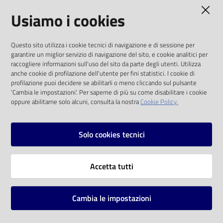
AMMINISTRAZIONE TRASPARENTE
Usiamo i cookies
Catalogo
on line
I dati personali pubblicati sono riutilizzabili
Questo sito utilizza i cookie tecnici di navigazione e di sessione per
solo alle condizioni previste dalla direttiva
Eventi
garantire un miglior servizio di navigazione del sito, e cookie analitici per
comunitaria 2003/98/CE e dal d.lgs. 36/2006
raccogliere informazioni sull'uso del sito da parte degli utenti. Utilizza
anche cookie di profilazione dell'utente per fini statistici. I cookie di
Chiedi al
SOCIAL
profilazione puoi decidere se abilitarli o meno cliccando sul pulsante
bibliotecario
'Cambia le impostazioni'. Per saperne di più su come disabilitare i cookie
oppure abilitarne solo alcuni, consulta la nostra
Cookie Policy.
Facebook
Youtube
Instagram
Avvisi
Solo cookies tecnici
Orari
Vai alla pagina
Accetta tutti
Privacy
Note legali
Cambia le impostazioni
Mappa del sito