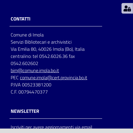
Patto
CONTATTI
per
la
Comune di Imola
lettura
Servizi Bibliotecari e archivistici
Via Emilia 80, 40026 Imola (Bo), Italia
centralino: tel 0542.6026.36 fax
Seguici
0542.602602
su
bim@comune.imola.bo.it
PEC
comune.imola@cert.provincia.bo.it
P.IVA 00523381200
C.F. 00794470377
NEWSLETTER
Iscriviti per avere aggiornamenti via email