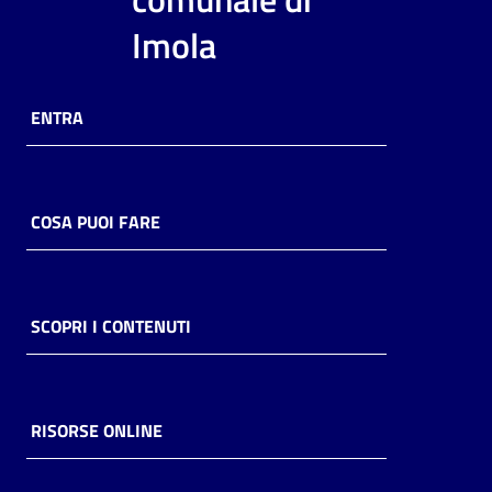
i
Imola
contenuti
ENTRA
Risorse
online
COSA PUOI FARE
Casa
SCOPRI I CONTENUTI
Piani
Archivio
storico
RISORSE ONLINE
Decentrate