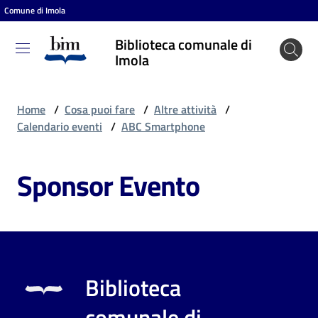
Comune di Imola
Vai al contenuto
Vai alla navigazione
Vai al footer
Biblioteca comunale di
Biblioteca
Imola
comunale
di Imola
Home
/
Cosa puoi fare
/
Altre attività
/
Calendario eventi
/
ABC Smartphone
Entra
Sponsor Evento
Cosa
puoi
fare
Biblioteca
Scopri
comunale di