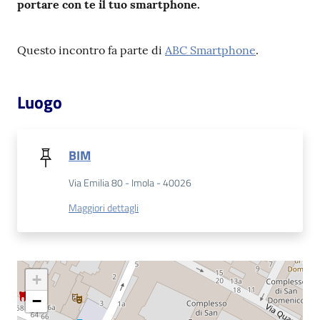
portare con te il tuo smartphone.
Patto
Questo incontro fa parte di
ABC Smartphone
.
per
la
lettura
Luogo
Seguici
BIM
su
Via Emilia 80 - Imola - 40026
Maggiori dettagli
+
−