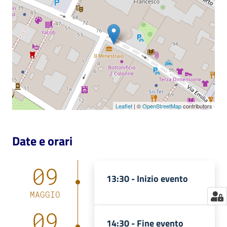
Catalogo
on line
Eventi
Chiedi al
bibliotecario
Leaflet
| ©
OpenStreetMap
contributors
Avvisi
Date e orari
Orari
09
13:30 -
Inizio evento
MAGGIO
09
14:30 -
Fine evento