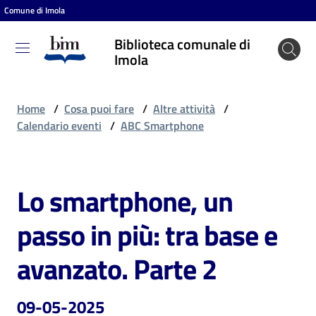
Comune di Imola
Vai al contenuto
Vai alla navigazione
Vai al footer
Biblioteca comunale di
Biblioteca
Imola
comunale
di Imola
Home
/
Cosa puoi fare
/
Altre attività
/
Calendario eventi
/
ABC Smartphone
Entra
Lo smartphone, un
Salta al contenuto
Cosa
passo in più: tra base e
puoi
fare
avanzato. Parte 2
09-05-2025
Scopri