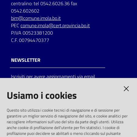
centralino: tel 0542.6026.36 fax
0542.602602
bim@comune.imola.bo.it
PEC
comune.imola@cert.provincia.bo.it
P.IVA 00523381200
C.F. 00794470377
NEWSLETTER
Iscriviti per avere aggiornamenti via email
AMMINISTRAZIONE TRASPARENTE
Usiamo i cookies
I dati personali pubblicati sono riutilizzabili
Questo sito utilizza i cookie tecnici di navigazione e di sessione per
solo alle condizioni previste dalla direttiva
garantire un miglior servizio di navigazione del sito, e cookie analitici per
comunitaria 2003/98/CE e dal d.lgs. 36/2006
raccogliere informazioni sull'uso del sito da parte degli utenti. Utilizza
anche cookie di profilazione dell'utente per fini statistici. I cookie di
SOCIAL
profilazione puoi decidere se abilitarli o meno cliccando sul pulsante