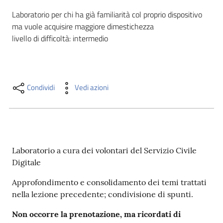
i
Laboratorio per chi ha già familiarità col proprio dispositivo 
contenuti
ma vuole acquisire maggiore dimestichezza

livello di difficoltà: intermedio
Risorse
online
Condividi
Vedi azioni
Casa
Laboratorio a cura dei volontari del Servizio Civile
Piani
Digitale
Archivio
Approfondimento e consolidamento dei temi trattati
storico
nella lezione precedente; condivisione di spunti.
Non occorre la prenotazione, ma ricordati di
Decentrate