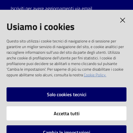
Iscriviti per avere aggiornamenti via email
Catalogo
on line
AMMINISTRAZIONE TRASPARENTE
Usiamo i cookies
Eventi
I dati personali pubblicati sono riutilizzabili
Questo sito utilizza i cookie tecnici di navigazione e di sessione per
solo alle condizioni previste dalla direttiva
garantire un miglior servizio di navigazione del sito, e cookie analitici per
Chiedi al
comunitaria 2003/98/CE e dal d.lgs. 36/2006
raccogliere informazioni sull'uso del sito da parte degli utenti. Utilizza
bibliotecario
anche cookie di profilazione dell'utente per fini statistici. I cookie di
SOCIAL
profilazione puoi decidere se abilitarli o meno cliccando sul pulsante
Avvisi
'Cambia le impostazioni'. Per saperne di più su come disabilitare i cookie
oppure abilitarne solo alcuni, consulta la nostra
Cookie Policy.
Facebook
Youtube
Instagram
Orari
Solo cookies tecnici
Vai alla pagina
Accetta tutti
Privacy
Note legali
Cambia le impostazioni