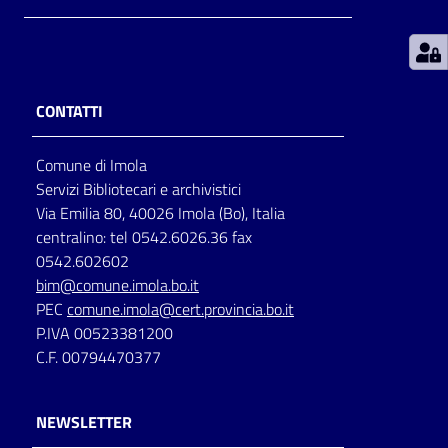
Patto
per
la
CONTATTI
lettura
Comune di Imola
Servizi Bibliotecari e archivistici
Seguici
Via Emilia 80, 40026 Imola (Bo), Italia
su
centralino: tel 0542.6026.36 fax
0542.602602
bim@comune.imola.bo.it
PEC
comune.imola@cert.provincia.bo.it
P.IVA 00523381200
C.F. 00794470377
NEWSLETTER