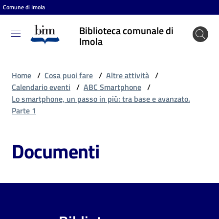
Comune di Imola
Vai al contenuto
Vai alla navigazione
Vai al footer
Biblioteca comunale di
Biblioteca
Imola
comunale
di Imola
Home
/
Cosa puoi fare
/
Altre attività
/
Calendario eventi
/
ABC Smartphone
/
Lo smartphone, un passo in più: tra base e avanzato.
Entra
Parte 1
Documenti
Cosa
puoi
fare
Scopri