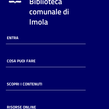
Biblioteca
i
contenuti
comunale di
Imola
Risorse
online
ENTRA
COSA PUOI FARE
Casa
Piani
SCOPRI I CONTENUTI
Archivio
storico
RISORSE ONLINE
Decentrate