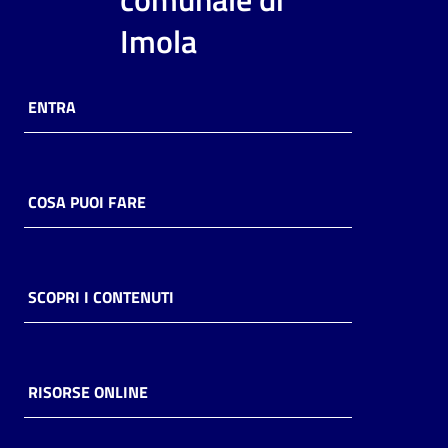
i
Imola
contenuti
ENTRA
Risorse
online
COSA PUOI FARE
Casa
SCOPRI I CONTENUTI
Piani
Archivio
storico
RISORSE ONLINE
Decentrate