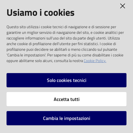
AMMINISTRAZIONE TRASPARENTE
Usiamo i cookies
Catalogo
on line
I dati personali pubblicati sono riutilizzabili
Questo sito utilizza i cookie tecnici di navigazione e di sessione per
solo alle condizioni previste dalla direttiva
Eventi
garantire un miglior servizio di navigazione del sito, e cookie analitici per
comunitaria 2003/98/CE e dal d.lgs. 36/2006
raccogliere informazioni sull'uso del sito da parte degli utenti. Utilizza
anche cookie di profilazione dell'utente per fini statistici. I cookie di
Chiedi al
SOCIAL
profilazione puoi decidere se abilitarli o meno cliccando sul pulsante
bibliotecario
'Cambia le impostazioni'. Per saperne di più su come disabilitare i cookie
oppure abilitarne solo alcuni, consulta la nostra
Cookie Policy.
Facebook
Youtube
Instagram
Avvisi
Solo cookies tecnici
Orari
Vai alla pagina
Accetta tutti
Privacy
Note legali
Cambia le impostazioni
Mappa del sito