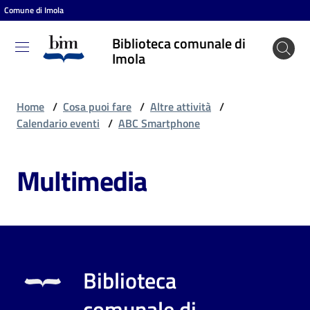
Comune di Imola
Vai al contenuto
Vai alla navigazione
Vai al footer
Biblioteca comunale di
Biblioteca
Imola
comunale
di Imola
Home
/
Cosa puoi fare
/
Altre attività
/
Calendario eventi
/
ABC Smartphone
Entra
Multimedia
Cosa
puoi
fare
Biblioteca
Scopri
comunale di