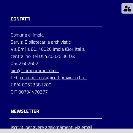
Patto
CONTATTI
per
la
Comune di Imola
lettura
Servizi Bibliotecari e archivistici
Via Emilia 80, 40026 Imola (Bo), Italia
centralino: tel 0542.6026.36 fax
Seguici
0542.602602
su
bim@comune.imola.bo.it
PEC
comune.imola@cert.provincia.bo.it
P.IVA 00523381200
C.F. 00794470377
NEWSLETTER
Iscriviti per avere aggiornamenti via email