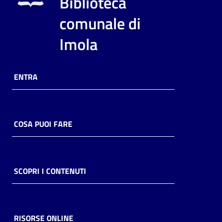
Biblioteca
i
contenuti
comunale di
Imola
Risorse
online
ENTRA
COSA PUOI FARE
Casa
Piani
SCOPRI I CONTENUTI
Archivio
storico
RISORSE ONLINE
Decentrate