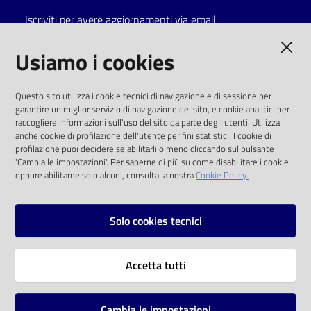
Iscriviti per avere aggiornamenti via email
Catalogo
on line
AMMINISTRAZIONE TRASPARENTE
Usiamo i cookies
Eventi
I dati personali pubblicati sono riutilizzabili
Questo sito utilizza i cookie tecnici di navigazione e di sessione per
solo alle condizioni previste dalla direttiva
garantire un miglior servizio di navigazione del sito, e cookie analitici per
Chiedi al
comunitaria 2003/98/CE e dal d.lgs. 36/2006
raccogliere informazioni sull'uso del sito da parte degli utenti. Utilizza
bibliotecario
anche cookie di profilazione dell'utente per fini statistici. I cookie di
SOCIAL
profilazione puoi decidere se abilitarli o meno cliccando sul pulsante
Avvisi
'Cambia le impostazioni'. Per saperne di più su come disabilitare i cookie
oppure abilitarne solo alcuni, consulta la nostra
Cookie Policy.
Facebook
Youtube
Instagram
Orari
Solo cookies tecnici
Vai alla pagina
Accetta tutti
Privacy
Note legali
Cambia le impostazioni