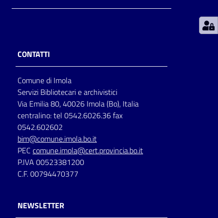
Patto
per
la
CONTATTI
lettura
Comune di Imola
Servizi Bibliotecari e archivistici
Seguici
Via Emilia 80, 40026 Imola (Bo), Italia
su
centralino: tel 0542.6026.36 fax
0542.602602
bim@comune.imola.bo.it
PEC
comune.imola@cert.provincia.bo.it
P.IVA 00523381200
C.F. 00794470377
NEWSLETTER