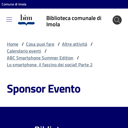
Comune di Imola
Vai al contenuto
Vai alla navigazione
Vai al footer
Biblioteca comunale di
Biblioteca
Imola
comunale
di Imola
Home
/
Cosa puoi fare
/
Altre attività
/
Calendario eventi
/
ABC Smartphone Summer Edition
/
Entra
Lo smartphone, il fascino dei social! Parte 2
Sponsor Evento
Cosa
puoi
fare
Scopri