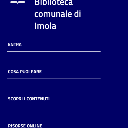
Biblioteca
i
contenuti
comunale di
Imola
Risorse
online
ENTRA
COSA PUOI FARE
Casa
Piani
SCOPRI I CONTENUTI
Archivio
storico
RISORSE ONLINE
Decentrate