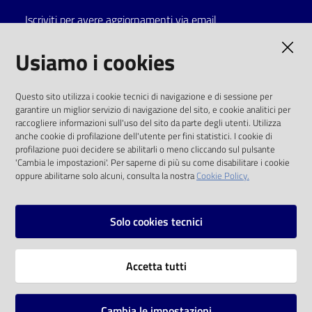
Iscriviti per avere aggiornamenti via email
Catalogo
on line
AMMINISTRAZIONE TRASPARENTE
Usiamo i cookies
Eventi
I dati personali pubblicati sono riutilizzabili
Questo sito utilizza i cookie tecnici di navigazione e di sessione per
solo alle condizioni previste dalla direttiva
garantire un miglior servizio di navigazione del sito, e cookie analitici per
Chiedi al
comunitaria 2003/98/CE e dal d.lgs. 36/2006
raccogliere informazioni sull'uso del sito da parte degli utenti. Utilizza
bibliotecario
anche cookie di profilazione dell'utente per fini statistici. I cookie di
SOCIAL
profilazione puoi decidere se abilitarli o meno cliccando sul pulsante
Avvisi
'Cambia le impostazioni'. Per saperne di più su come disabilitare i cookie
oppure abilitarne solo alcuni, consulta la nostra
Cookie Policy.
Facebook
Youtube
Instagram
Orari
Solo cookies tecnici
Vai alla pagina
Accetta tutti
Privacy
Note legali
Cambia le impostazioni