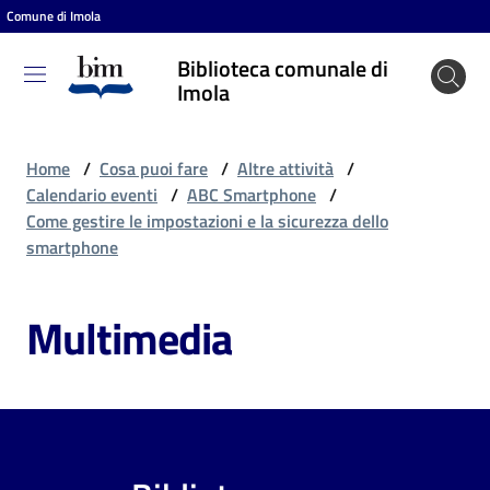
Comune di Imola
Vai al contenuto
Vai alla navigazione
Vai al footer
Biblioteca comunale di
Biblioteca
Imola
comunale
di Imola
Home
/
Cosa puoi fare
/
Altre attività
/
Calendario eventi
/
ABC Smartphone
/
Come gestire le impostazioni e la sicurezza dello
Entra
smartphone
Multimedia
Cosa
puoi
fare
Scopri