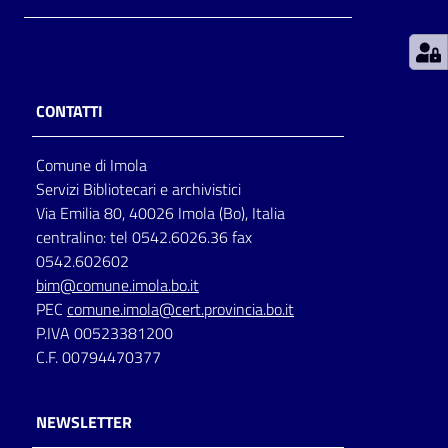
Patto
per
la
CONTATTI
lettura
Comune di Imola
Servizi Bibliotecari e archivistici
Seguici
Via Emilia 80, 40026 Imola (Bo), Italia
su
centralino: tel 0542.6026.36 fax
0542.602602
bim@comune.imola.bo.it
PEC
comune.imola@cert.provincia.bo.it
P.IVA 00523381200
C.F. 00794470377
NEWSLETTER