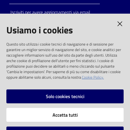
Iscriviti per avere aggiornamenti via email
AMMINISTRAZIONE TRASPARENTE
Usiamo i cookies
I dati personali pubblicati sono riutilizzabili
Questo sito utilizza i cookie tecnici di navigazione e di sessione per
solo alle condizioni previste dalla direttiva
garantire un miglior servizio di navigazione del sito, e cookie analitici per
comunitaria 2003/98/CE e dal d.lgs. 36/2006
raccogliere informazioni sull'uso del sito da parte degli utenti. Utilizza
anche cookie di profilazione dell'utente per fini statistici. I cookie di
SOCIAL
profilazione puoi decidere se abilitarli o meno cliccando sul pulsante
'Cambia le impostazioni'. Per saperne di più su come disabilitare i cookie
oppure abilitarne solo alcuni, consulta la nostra
Cookie Policy.
Facebook
Youtube
Instagram
Solo cookies tecnici
Vai alla pagina
Accetta tutti
Privacy