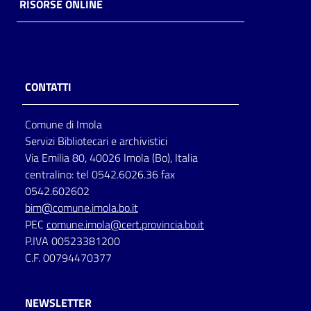
RISORSE ONLINE
CONTATTI
Comune di Imola
Servizi Bibliotecari e archivistici
Via Emilia 80, 40026 Imola (Bo), Italia
centralino: tel 0542.6026.36 fax
0542.602602
bim@comune.imola.bo.it
PEC
comune.imola@cert.provincia.bo.it
P.IVA 00523381200
C.F. 00794470377
NEWSLETTER