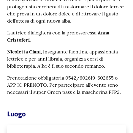
protagonista cercherà di trasformare il dolore feroce
Catalogo
che prova in un dolore dolce e di ritrovare il gusto
on line
dell’attesa di ogni nuova alba.
Eventi
L’autrice dialogherà con la professoressa
Anna
Cristoferi
.
Chiedi al
Nicoletta Ciani
, insegnante faentina, appassionata
bibliotecario
lettrice e per anni libraia, organizza corsi di
Alba
biblioterapia.
è il suo secondo romanzo.
Avvisi
Prenotazione obbligatoria 0542/602619-602655 o
Orari
APP IO PRENOTO. Per partecipare all'evento sono
necessari il super Green pass e la mascherina FFP2.
Luogo