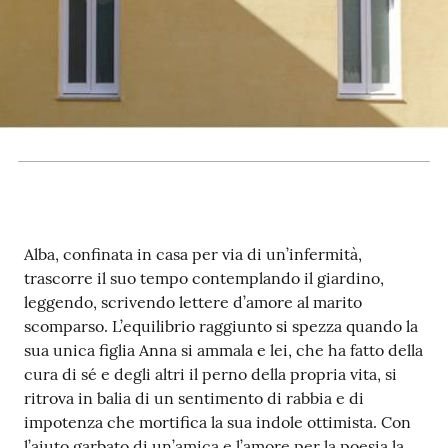
Patto
per
la
lettura
Seguici
su
Alba, confinata in casa per via di un’infermità,
trascorre il suo tempo contemplando il giardino,
leggendo, scrivendo lettere d’amore al marito
scomparso. L’equilibrio raggiunto si spezza quando la
sua unica figlia Anna si ammala e lei, che ha fatto della
cura di sé e degli altri il perno della propria vita, si
ritrova in balia di un sentimento di rabbia e di
impotenza che mortifica la sua indole ottimista. Con
l’aiuto garbato di un’amica e l’amore per la poesia la