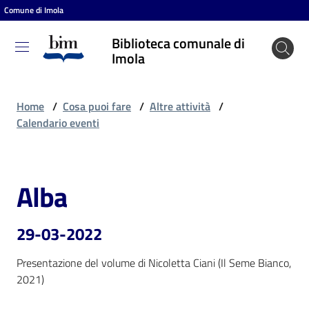
Comune di Imola
Vai al contenuto
Vai alla navigazione
Vai al footer
Biblioteca comunale di
Biblioteca
Imola
comunale
di Imola
Home
/
Cosa puoi fare
/
Altre attività
/
Calendario eventi
Entra
Alba
Salta al contenuto
Cosa
puoi
29-03-2022
fare
Presentazione del volume di Nicoletta Ciani (Il Seme Bianco, 
2021)
Scopri