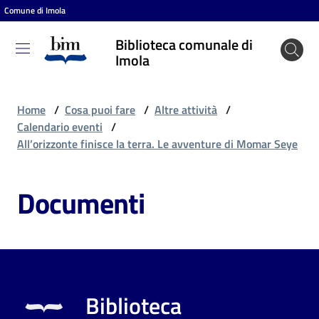
Comune di Imola
Vai al contenuto
Vai alla navigazione
Vai al footer
Biblioteca comunale di
Biblioteca
Imola
comunale
di Imola
Home
/
Cosa puoi fare
/
Altre attività
/
Calendario eventi
/
All’orizzonte finisce la terra. Le avventure di Momar Seye
Entra
Documenti
Cosa
puoi
fare
Biblioteca
Scopri