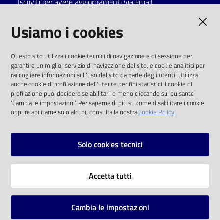
Iscriviti per avere aggiornamenti via email
Catalogo
AMMINISTRAZIONE TRASPARENTE
Usiamo i cookies
on line
I dati personali pubblicati sono riutilizzabili
Eventi
Questo sito utilizza i cookie tecnici di navigazione e di sessione per
solo alle condizioni previste dalla direttiva
garantire un miglior servizio di navigazione del sito, e cookie analitici per
comunitaria 2003/98/CE e dal d.lgs. 36/2006
raccogliere informazioni sull'uso del sito da parte degli utenti. Utilizza
Chiedi al
anche cookie di profilazione dell'utente per fini statistici. I cookie di
bibliotecario
SOCIAL
profilazione puoi decidere se abilitarli o meno cliccando sul pulsante
'Cambia le impostazioni'. Per saperne di più su come disabilitare i cookie
oppure abilitarne solo alcuni, consulta la nostra
Cookie Policy.
Avvisi
Facebook
Youtube
Instagram
Orari
Solo cookies tecnici
Vai alla pagina
Accetta tutti
Privacy
Note legali
Cambia le impostazioni