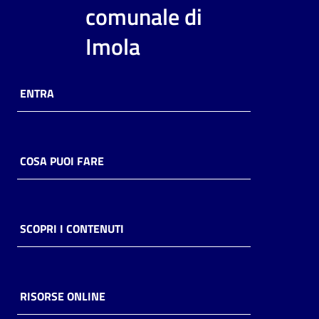
i
comunale di
contenuti
Imola
Risorse
ENTRA
online
COSA PUOI FARE
Casa
Piani
SCOPRI I CONTENUTI
Archivio
storico
RISORSE ONLINE
Decentrate