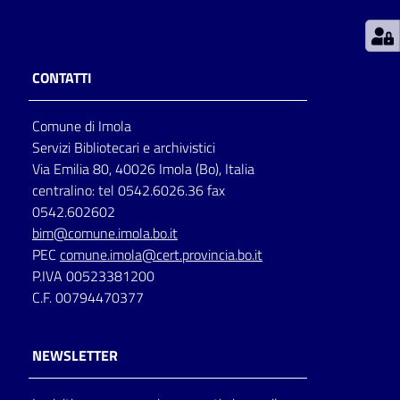
Patto
per
CONTATTI
la
lettura
Comune di Imola
Servizi Bibliotecari e archivistici
Via Emilia 80, 40026 Imola (Bo), Italia
Seguici
centralino: tel 0542.6026.36 fax
su
0542.602602
bim@comune.imola.bo.it
PEC
comune.imola@cert.provincia.bo.it
P.IVA 00523381200
C.F. 00794470377
NEWSLETTER