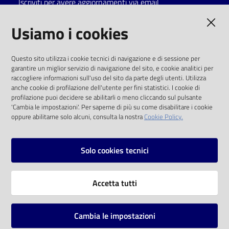
Iscriviti per avere aggiornamenti via email
Catalogo
AMMINISTRAZIONE TRASPARENTE
Usiamo i cookies
on line
I dati personali pubblicati sono riutilizzabili
Eventi
Questo sito utilizza i cookie tecnici di navigazione e di sessione per
solo alle condizioni previste dalla direttiva
garantire un miglior servizio di navigazione del sito, e cookie analitici per
comunitaria 2003/98/CE e dal d.lgs. 36/2006
raccogliere informazioni sull'uso del sito da parte degli utenti. Utilizza
Chiedi al
anche cookie di profilazione dell'utente per fini statistici. I cookie di
bibliotecario
SOCIAL
profilazione puoi decidere se abilitarli o meno cliccando sul pulsante
'Cambia le impostazioni'. Per saperne di più su come disabilitare i cookie
oppure abilitarne solo alcuni, consulta la nostra
Cookie Policy.
Avvisi
Facebook
Youtube
Instagram
Orari
Solo cookies tecnici
Vai alla pagina
Accetta tutti
Privacy
Note legali
Cambia le impostazioni