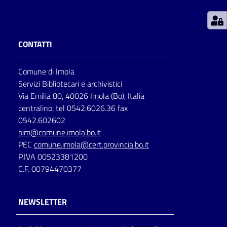
Patto
per
CONTATTI
la
lettura
Comune di Imola
Servizi Bibliotecari e archivistici
Via Emilia 80, 40026 Imola (Bo), Italia
Seguici
centralino: tel 0542.6026.36 fax
su
0542.602602
bim@comune.imola.bo.it
PEC
comune.imola@cert.provincia.bo.it
P.IVA 00523381200
C.F. 00794470377
NEWSLETTER