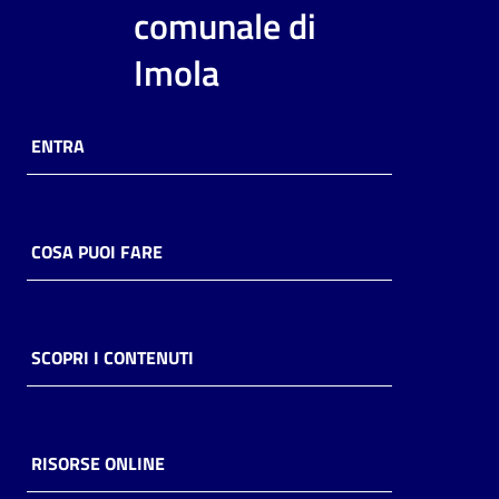
i
comunale di
contenuti
Imola
Risorse
ENTRA
online
COSA PUOI FARE
Casa
Piani
SCOPRI I CONTENUTI
Archivio
storico
RISORSE ONLINE
Decentrate