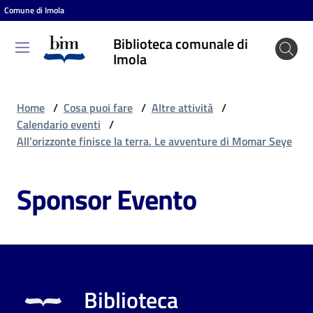
Comune di Imola
Vai al contenuto
Vai alla navigazione
Vai al footer
Biblioteca comunale di
Biblioteca
Imola
comunale
di Imola
Home
/
Cosa puoi fare
/
Altre attività
/
Calendario eventi
/
All’orizzonte finisce la terra. Le avventure di Momar Seye
Entra
Sponsor Evento
Cosa
puoi
fare
Biblioteca
Scopri