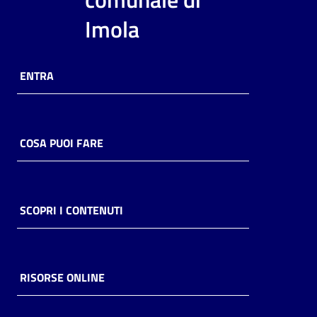
i
Imola
contenuti
ENTRA
Risorse
online
COSA PUOI FARE
Casa
SCOPRI I CONTENUTI
Piani
Archivio
storico
RISORSE ONLINE
Decentrate