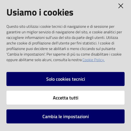
AMMINISTRAZIONE TRASPARENTE
Usiamo i cookies
Catalogo
on line
I dati personali pubblicati sono riutilizzabili
Questo sito utilizza i cookie tecnici di navigazione e di sessione per
solo alle condizioni previste dalla direttiva
Eventi
garantire un miglior servizio di navigazione del sito, e cookie analitici per
comunitaria 2003/98/CE e dal d.lgs. 36/2006
raccogliere informazioni sull'uso del sito da parte degli utenti. Utilizza
anche cookie di profilazione dell'utente per fini statistici. I cookie di
Chiedi al
SOCIAL
profilazione puoi decidere se abilitarli o meno cliccando sul pulsante
bibliotecario
'Cambia le impostazioni'. Per saperne di più su come disabilitare i cookie
oppure abilitarne solo alcuni, consulta la nostra
Cookie Policy.
Facebook
Youtube
Instagram
Avvisi
Solo cookies tecnici
Orari
Vai alla pagina
Accetta tutti
Privacy
Note legali
Cambia le impostazioni
Mappa del sito