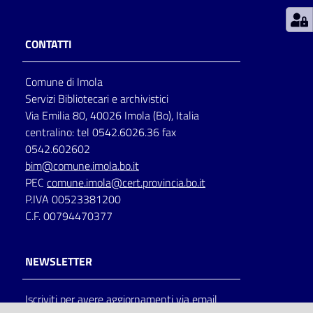
Patto
CONTATTI
per
la
Comune di Imola
lettura
Servizi Bibliotecari e archivistici
Via Emilia 80, 40026 Imola (Bo), Italia
centralino: tel 0542.6026.36 fax
Seguici
0542.602602
su
bim@comune.imola.bo.it
PEC
comune.imola@cert.provincia.bo.it
P.IVA 00523381200
C.F. 00794470377
NEWSLETTER
Iscriviti per avere aggiornamenti via email