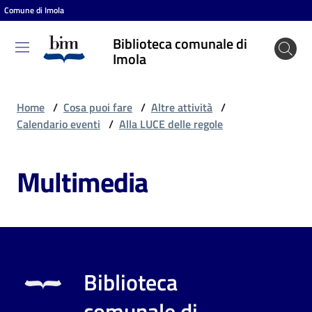
Comune di Imola
Vai al contenuto
Vai alla navigazione
Vai al footer
Biblioteca comunale di
Biblioteca
Imola
comunale
di Imola
Home
/
Cosa puoi fare
/
Altre attività
/
Calendario eventi
/
Alla LUCE delle regole
Entra
Multimedia
Cosa
puoi
fare
Biblioteca
Scopri
comunale di