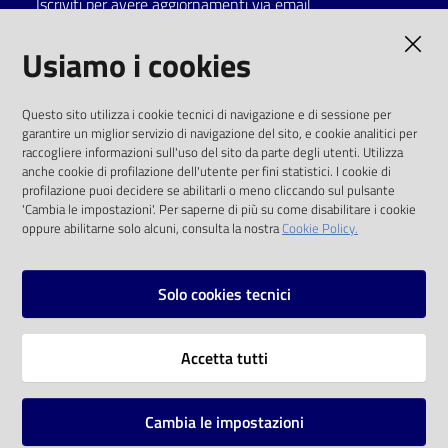
Iscriviti per avere aggiornamenti via email
Catalogo
AMMINISTRAZIONE TRASPARENTE
Usiamo i cookies
on line
I dati personali pubblicati sono riutilizzabili
Eventi
Questo sito utilizza i cookie tecnici di navigazione e di sessione per
solo alle condizioni previste dalla direttiva
garantire un miglior servizio di navigazione del sito, e cookie analitici per
comunitaria 2003/98/CE e dal d.lgs. 36/2006
raccogliere informazioni sull'uso del sito da parte degli utenti. Utilizza
Chiedi al
anche cookie di profilazione dell'utente per fini statistici. I cookie di
bibliotecario
SOCIAL
profilazione puoi decidere se abilitarli o meno cliccando sul pulsante
'Cambia le impostazioni'. Per saperne di più su come disabilitare i cookie
oppure abilitarne solo alcuni, consulta la nostra
Cookie Policy.
Avvisi
Facebook
Youtube
Instagram
Orari
Solo cookies tecnici
Vai alla pagina
Accetta tutti
Privacy
Note legali
Cambia le impostazioni