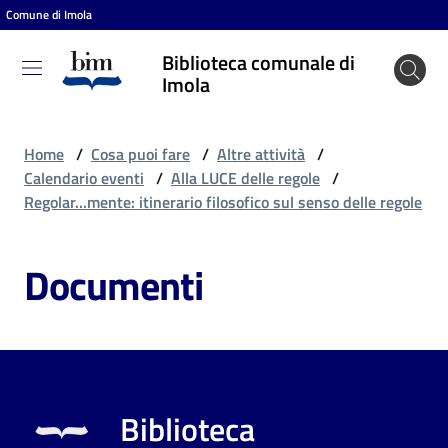
Comune di Imola
Vai al contenuto
Vai alla navigazione
Vai al footer
Biblioteca comunale di
Biblioteca
Imola
comunale
di Imola
Home
/
Cosa puoi fare
/
Altre attività
/
Calendario eventi
/
Alla LUCE delle regole
/
Regolar...mente: itinerario filosofico sul senso delle regole
Entra
Documenti
Cosa
puoi
fare
Biblioteca
Scopri