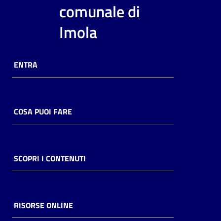
i
comunale di
contenuti
Imola
Risorse
ENTRA
online
COSA PUOI FARE
Casa
Piani
SCOPRI I CONTENUTI
Archivio
storico
RISORSE ONLINE
Decentrate