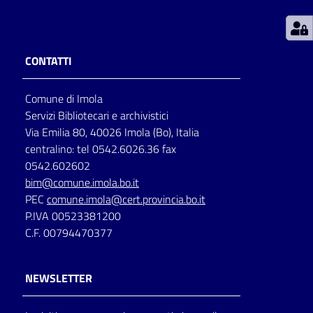
Patto
per
CONTATTI
la
lettura
Comune di Imola
Servizi Bibliotecari e archivistici
Via Emilia 80, 40026 Imola (Bo), Italia
Seguici
centralino: tel 0542.6026.36 fax
su
0542.602602
bim@comune.imola.bo.it
PEC
comune.imola@cert.provincia.bo.it
P.IVA 00523381200
C.F. 00794470377
NEWSLETTER