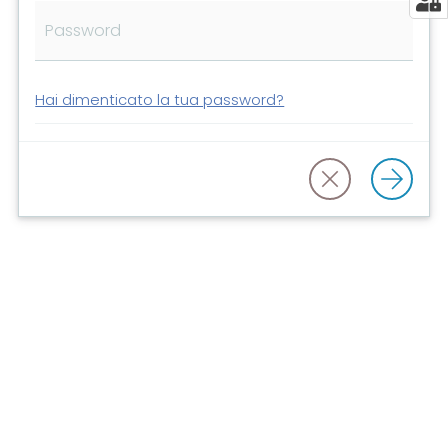
Risorse
online
Hai dimenticato la tua password?
Casa
Piani
Archivio
storico
Decentrate
Patto
per