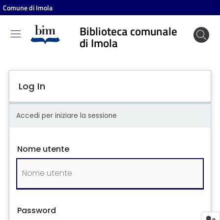
Comune di Imola
Biblioteca comunale
Biblioteca
di Imola
comunale
di Imola
Log In
Entra
Accedi per iniziare la sessione
Cosa
Nome utente
puoi
fare
Scopri
i
Password
contenuti