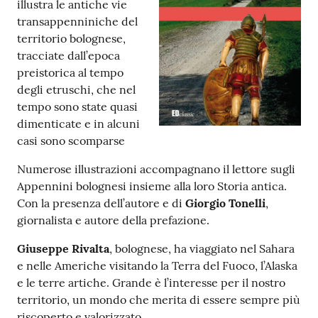
illustra le antiche vie
transappenniniche del
Patto
territorio bolognese,
per
tracciate dall’epoca
la
preistorica al tempo
lettura
degli etruschi, che nel
tempo sono state quasi
dimenticate e in alcuni
casi sono scomparse
Seguici
su
Numerose illustrazioni accompagnano il lettore sugli
Appennini bolognesi insieme alla loro Storia antica.
Con la presenza dell’autore e di
Giorgio Tonelli
,
giornalista e autore della prefazione.
Giuseppe Rivalta
, bolognese, ha viaggiato nel Sahara
e nelle Americhe visitando la Terra del Fuoco, l’Alaska
e le terre artiche. Grande è l’interesse per il nostro
territorio, un mondo che merita di essere sempre più
riscoperto e valorizzato.