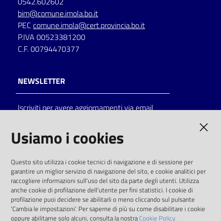
0542.602602
bim@comune.imola.bo.it
PEC
comune.imola@cert.provincia.bo.it
P.IVA 00523381200
C.F. 00794470377
NEWSLETTER
Iscriviti per avere aggiornamenti via email
AMMINISTRAZIONE TRASPARENTE
Usiamo i cookies
I dati personali pubblicati sono riutilizzabili
Questo sito utilizza i cookie tecnici di navigazione e di sessione per
solo alle condizioni previste dalla direttiva
garantire un miglior servizio di navigazione del sito, e cookie analitici per
comunitaria 2003/98/CE e dal d.lgs. 36/2006
raccogliere informazioni sull'uso del sito da parte degli utenti. Utilizza
anche cookie di profilazione dell'utente per fini statistici. I cookie di
SOCIAL
profilazione puoi decidere se abilitarli o meno cliccando sul pulsante
'Cambia le impostazioni'. Per saperne di più su come disabilitare i cookie
oppure abilitarne solo alcuni, consulta la nostra
Cookie Policy.