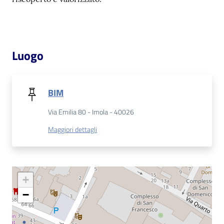
Catalogo
on line
Luogo
Eventi
Chiedi al
BIM
bibliotecario
Via Emilia 80 - Imola - 40026
Avvisi
Maggiori dettagli
Orari
+
−