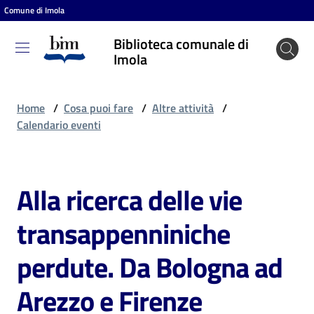
Comune di Imola
Vai al contenuto
Vai alla navigazione
Vai al footer
Biblioteca comunale di
Biblioteca
Imola
comunale
di Imola
Home
/
Cosa puoi fare
/
Altre attività
/
Calendario eventi
Entra
Alla ricerca delle vie
Salta al contenuto
Cosa
transappenniniche
puoi
fare
perdute. Da Bologna ad
Arezzo e Firenze
Scopri