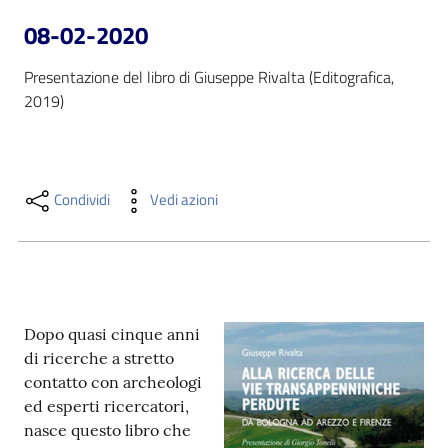
i
08-02-2020
contenuti
Presentazione del libro di Giuseppe Rivalta (Editografica, 
2019)
Risorse
online
Condividi
Vedi azioni
Casa
Piani
Dopo quasi cinque anni
di ricerche a stretto
Archivio
contatto con archeologi
storico
ed esperti ricercatori,
nasce questo libro che
Decentrate