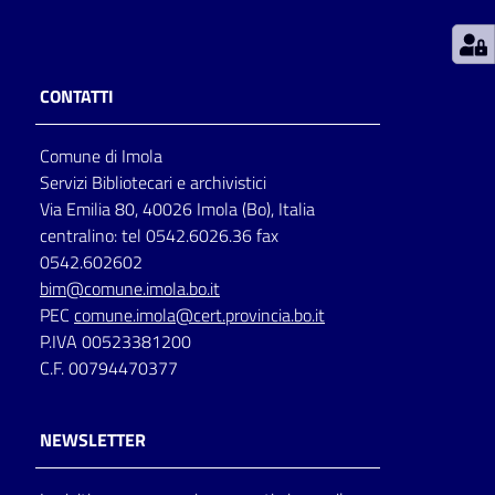
Patto
per
CONTATTI
la
lettura
Comune di Imola
Servizi Bibliotecari e archivistici
Via Emilia 80, 40026 Imola (Bo), Italia
Seguici
centralino: tel 0542.6026.36 fax
su
0542.602602
bim@comune.imola.bo.it
PEC
comune.imola@cert.provincia.bo.it
P.IVA 00523381200
C.F. 00794470377
NEWSLETTER