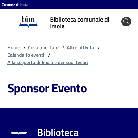
Comune di Imola
Vai al contenuto
Vai alla navigazione
Vai al footer
Biblioteca comunale di
Biblioteca
Imola
comunale
di Imola
Home
/
Cosa puoi fare
/
Altre attività
/
Calendario eventi
/
Alla scoperta di Imola e dei suoi tesori
Entra
Sponsor Evento
Cosa
puoi
fare
Biblioteca
Scopri