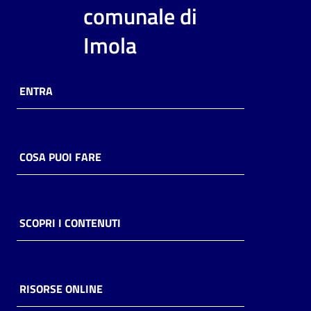
i
comunale di
contenuti
Imola
Risorse
ENTRA
online
COSA PUOI FARE
Casa
Piani
SCOPRI I CONTENUTI
Archivio
storico
RISORSE ONLINE
Decentrate