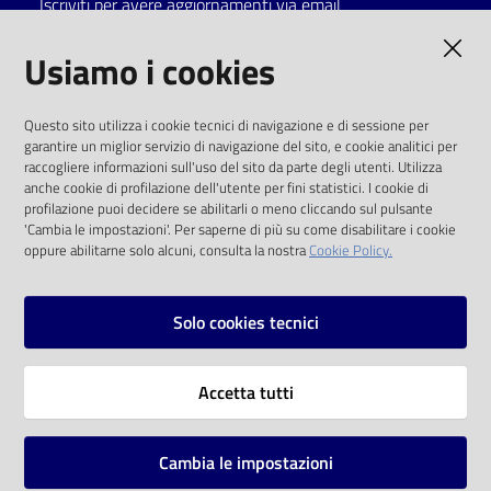
Iscriviti per avere aggiornamenti via email
Catalogo
AMMINISTRAZIONE TRASPARENTE
Usiamo i cookies
on line
I dati personali pubblicati sono riutilizzabili
Eventi
Questo sito utilizza i cookie tecnici di navigazione e di sessione per
solo alle condizioni previste dalla direttiva
garantire un miglior servizio di navigazione del sito, e cookie analitici per
comunitaria 2003/98/CE e dal d.lgs. 36/2006
raccogliere informazioni sull'uso del sito da parte degli utenti. Utilizza
Chiedi al
anche cookie di profilazione dell'utente per fini statistici. I cookie di
bibliotecario
SOCIAL
profilazione puoi decidere se abilitarli o meno cliccando sul pulsante
'Cambia le impostazioni'. Per saperne di più su come disabilitare i cookie
oppure abilitarne solo alcuni, consulta la nostra
Cookie Policy.
Avvisi
Facebook
Youtube
Instagram
Orari
Solo cookies tecnici
Vai alla pagina
Accetta tutti
Privacy
Note legali
Cambia le impostazioni