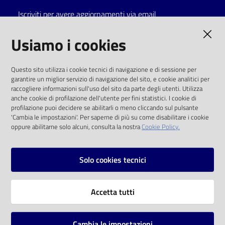
Iscriviti per avere aggiornamenti via email
Catalogo
on line
AMMINISTRAZIONE TRASPARENTE
Usiamo i cookies
Eventi
I dati personali pubblicati sono riutilizzabili
Questo sito utilizza i cookie tecnici di navigazione e di sessione per
solo alle condizioni previste dalla direttiva
garantire un miglior servizio di navigazione del sito, e cookie analitici per
Chiedi al
comunitaria 2003/98/CE e dal d.lgs. 36/2006
raccogliere informazioni sull'uso del sito da parte degli utenti. Utilizza
bibliotecario
anche cookie di profilazione dell'utente per fini statistici. I cookie di
SOCIAL
profilazione puoi decidere se abilitarli o meno cliccando sul pulsante
Avvisi
'Cambia le impostazioni'. Per saperne di più su come disabilitare i cookie
oppure abilitarne solo alcuni, consulta la nostra
Cookie Policy.
Facebook
Youtube
Instagram
Orari
Solo cookies tecnici
Vai alla pagina
Accetta tutti
Privacy
Note legali
Cambia le impostazioni