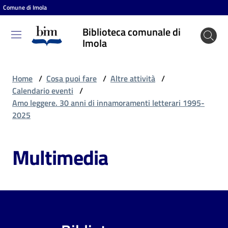
Comune di Imola
Vai al contenuto
Vai alla navigazione
Vai al footer
Biblioteca comunale di
Biblioteca
Imola
comunale
di Imola
Home
/
Cosa puoi fare
/
Altre attività
/
Calendario eventi
/
Amo leggere. 30 anni di innamoramenti letterari 1995-
Entra
2025
Multimedia
Cosa
puoi
fare
Scopri