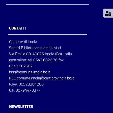
Patto
per
la
CONTATTI
lettura
Comune di Imola
Servizi Bibliotecari e archivistici
Seguici
Via Emilia 80, 40026 Imola (Bo), Italia
su
centralino: tel 0542.6026.36 fax
0542.602602
bim@comune.imola.bo.it
PEC
comune.imola@cert.provincia.bo.it
P.IVA 00523381200
C.F. 00794470377
NEWSLETTER