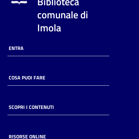
Biblioteca
i
contenuti
comunale di
Imola
Risorse
online
ENTRA
COSA PUOI FARE
Casa
Piani
SCOPRI I CONTENUTI
Archivio
storico
RISORSE ONLINE
Decentrate