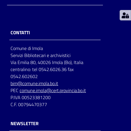
Patto
per
la
CONTATTI
lettura
Comune di Imola
Servizi Bibliotecari e archivistici
Seguici
Via Emilia 80, 40026 Imola (Bo), Italia
su
centralino: tel 0542.6026.36 fax
0542.602602
bim@comune.imola.bo.it
PEC
comune.imola@cert.provincia.bo.it
P.IVA 00523381200
C.F. 00794470377
NEWSLETTER