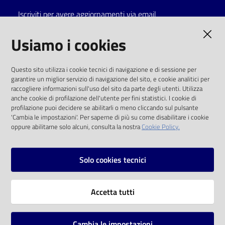
Iscriviti per avere aggiornamenti via email
Catalogo
on line
AMMINISTRAZIONE TRASPARENTE
Usiamo i cookies
Eventi
I dati personali pubblicati sono riutilizzabili
Questo sito utilizza i cookie tecnici di navigazione e di sessione per
solo alle condizioni previste dalla direttiva
garantire un miglior servizio di navigazione del sito, e cookie analitici per
Chiedi al
comunitaria 2003/98/CE e dal d.lgs. 36/2006
raccogliere informazioni sull'uso del sito da parte degli utenti. Utilizza
bibliotecario
anche cookie di profilazione dell'utente per fini statistici. I cookie di
SOCIAL
profilazione puoi decidere se abilitarli o meno cliccando sul pulsante
Avvisi
'Cambia le impostazioni'. Per saperne di più su come disabilitare i cookie
oppure abilitarne solo alcuni, consulta la nostra
Cookie Policy.
Facebook
Youtube
Instagram
Orari
Solo cookies tecnici
Vai alla pagina
Accetta tutti
Privacy
Note legali
Cambia le impostazioni