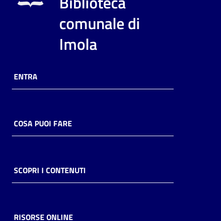
Biblioteca
i
contenuti
comunale di
Imola
Risorse
online
ENTRA
COSA PUOI FARE
Casa
Piani
SCOPRI I CONTENUTI
Archivio
storico
RISORSE ONLINE
Decentrate