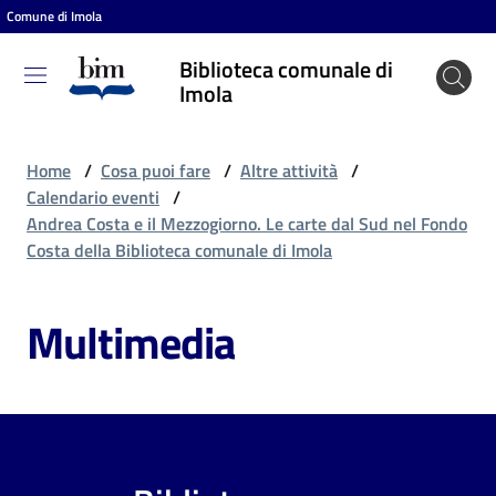
Comune di Imola
Vai al contenuto
Vai alla navigazione
Vai al footer
Biblioteca comunale di
Biblioteca
Imola
comunale
di Imola
Home
/
Cosa puoi fare
/
Altre attività
/
Calendario eventi
/
Andrea Costa e il Mezzogiorno. Le carte dal Sud nel Fondo
Entra
Costa della Biblioteca comunale di Imola
Multimedia
Cosa
puoi
fare
Scopri