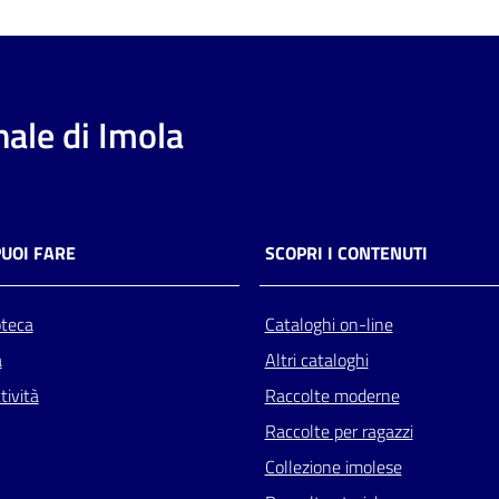
ale di Imola
PUOI FARE
SCOPRI I CONTENUTI
oteca
Cataloghi on-line
a
Altri cataloghi
tività
Raccolte moderne
Raccolte per ragazzi
Collezione imolese