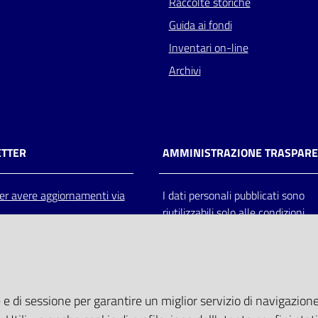
Raccolte storiche
Guida ai fondi
Inventari on-line
Archivi
TTER
AMMINISTRAZIONE TRASPAR
 per avere aggiornamenti via
I dati personali pubblicati sono
riutilizzabili solo alle condizioni
previste dalla direttiva comunitar
2003/98/CE e dal d.lgs. 36/200
 e di sessione per garantire un miglior servizio di navigazione 