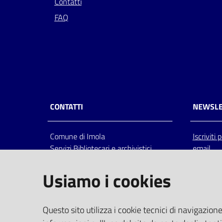
Contatti
FAQ
CONTATTI
NEWSLE
Comune di Imola
Iscriviti
Servizi Bibliotecari e archivistici
email
Via Emilia 80, 40026 Imola (Bo),
Italia
Usiamo i cookies
centralino: tel 0542.6026.36 fax
0542.602602
bim@comune.imola.bo.it
Questo sito utilizza i cookie tecnici di navigazione
PEC