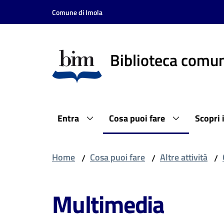
Vai al contenuto
Vai alla navigazione
Vai al footer
Comune di Imola
Biblioteca comun
Entra
Cosa puoi fare
Scopri 
Home
Cosa puoi fare
Altre attività
/
/
/
Multimedia