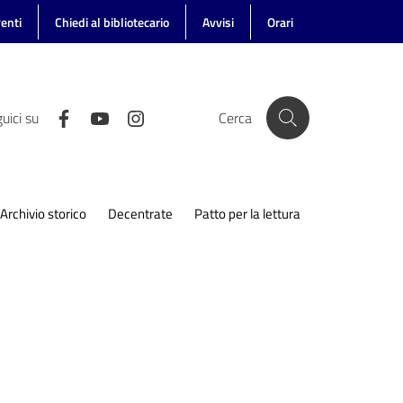
enti
Chiedi al bibliotecario
Avvisi
Orari
uici su
Cerca
Archivio storico
Decentrate
Patto per la lettura