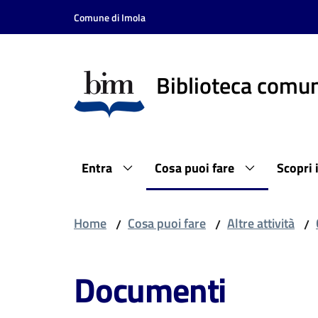
Vai al contenuto
Vai alla navigazione
Vai al footer
Comune di Imola
Biblioteca comun
Entra
Cosa puoi fare
Scopri 
Home
Cosa puoi fare
Altre attività
/
/
/
Documenti