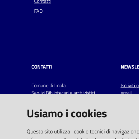
Contatti
FAQ
CONTATTI
NEWSLE
Comune di Imola
Iscriviti
Servizi Bibliotecari e archivistici
email
Via Emilia 80, 40026 Imola (Bo),
Italia
Usiamo i cookies
centralino: tel 0542.6026.36 fax
0542.602602
bim@comune.imola.bo.it
Questo sito utilizza i cookie tecnici di navigazione
PEC