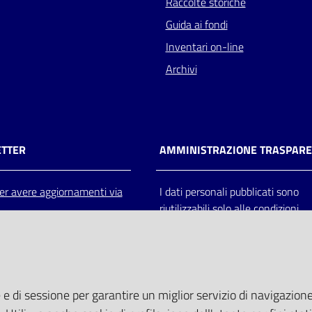
Raccolte storiche
Guida ai fondi
Inventari on-line
Archivi
TTER
AMMINISTRAZIONE TRASPAR
 per avere aggiornamenti via
I dati personali pubblicati sono
riutilizzabili solo alle condizioni
previste dalla direttiva comunitar
2003/98/CE e dal d.lgs. 36/200
 e di sessione per garantire un miglior servizio di navigazione 