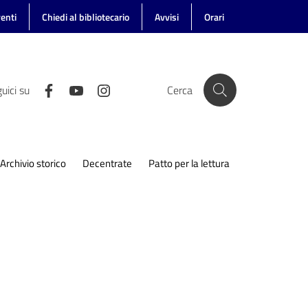
enti
Chiedi al bibliotecario
Avvisi
Orari
uici su
Cerca
Archivio storico
Decentrate
Patto per la lettura