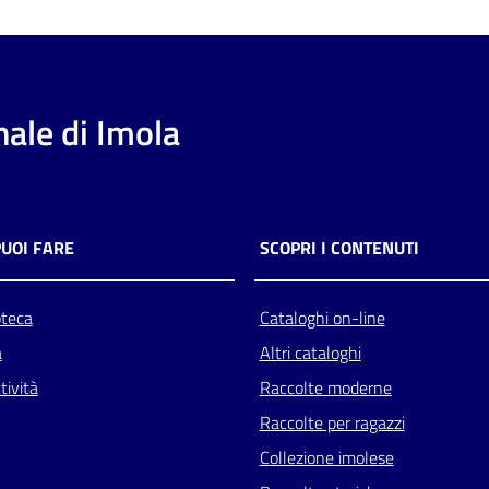
ale di Imola
PUOI FARE
SCOPRI I CONTENUTI
oteca
Cataloghi on-line
a
Altri cataloghi
tività
Raccolte moderne
Raccolte per ragazzi
Collezione imolese