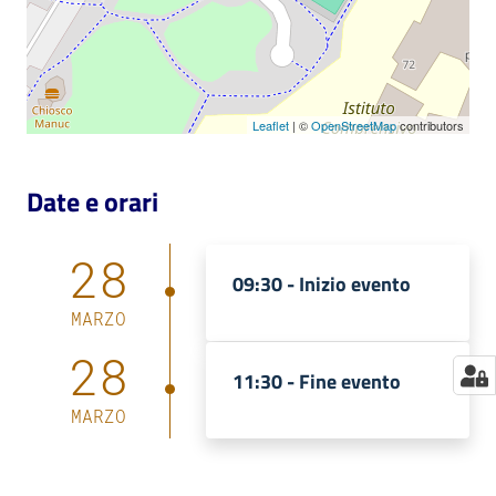
Catalogo
on line
Eventi
Leaflet
| ©
OpenStreetMap
contributors
Chiedi al
Date e orari
bibliotecario
Avvisi
28
09:30 -
Inizio evento
Orari
MARZO
28
11:30 -
Fine evento
MARZO