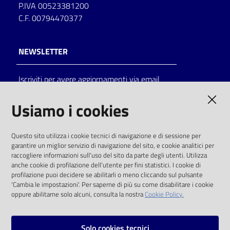
P.IVA 00523381200
C.F. 00794470377
NEWSLETTER
Iscriviti per avere aggiornamenti via email
AMMINISTRAZIONE TRASPARENTE
Usiamo i cookies
I dati personali pubblicati sono riutilizzabili
Questo sito utilizza i cookie tecnici di navigazione e di sessione per
solo alle condizioni previste dalla direttiva
garantire un miglior servizio di navigazione del sito, e cookie analitici per
comunitaria 2003/98/CE e dal d.lgs. 36/2006
raccogliere informazioni sull'uso del sito da parte degli utenti. Utilizza
anche cookie di profilazione dell'utente per fini statistici. I cookie di
SOCIAL
profilazione puoi decidere se abilitarli o meno cliccando sul pulsante
'Cambia le impostazioni'. Per saperne di più su come disabilitare i cookie
oppure abilitarne solo alcuni, consulta la nostra
Cookie Policy.
Facebook
Youtube
Instagram
Solo cookies tecnici