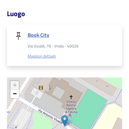
Luogo
Patto
per
la
Book City
lettura
Via Vivaldi, 76 - Imola - 40026
Maggiori dettagli
Seguici
su
+
−