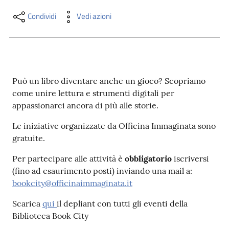
i
contenuti
Condividi
Vedi azioni
Risorse
online
Può un libro diventare anche un gioco? Scopriamo
come unire lettura e strumenti digitali per
appassionarci ancora di più alle storie.
Le iniziative organizzate da Officina Immaginata sono
gratuite.
Casa
Per partecipare alle attività è
obbligatorio
iscriversi
Piani
(fino ad esaurimento posti) inviando una mail a:
bookcity@officinaimmaginata.it
Archivio
storico
Scarica
qui
il depliant con tutti gli eventi della
Biblioteca Book City
Decentrate