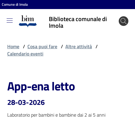
Comune di Imola
Vai al contenuto
Vai alla navigazione
Vai al footer
Biblioteca comunale di
Biblioteca
Imola
comunale
di Imola
Home
/
Cosa puoi fare
/
Altre attività
/
Calendario eventi
Entra
App-ena letto
Salta al contenuto
Cosa
puoi
28-03-2026
fare
Laboratorio per bambini e bambine dai 2 ai 5 anni
Scopri