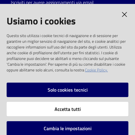
Iscriviti per avere aggiornamenti via email
AMMINISTRAZIONE TRASPARENTE
Usiamo i cookies
I dati personali pubblicati sono riutilizzabili
Questo sito utilizza i cookie tecnici di navigazione e di sessione per
solo alle condizioni previste dalla direttiva
garantire un miglior servizio di navigazione del sito, e cookie analitici per
comunitaria 2003/98/CE e dal d.lgs. 36/2006
raccogliere informazioni sull'uso del sito da parte degli utenti. Utilizza
anche cookie di profilazione dell'utente per fini statistici. I cookie di
SOCIAL
profilazione puoi decidere se abilitarli o meno cliccando sul pulsante
'Cambia le impostazioni'. Per saperne di più su come disabilitare i cookie
oppure abilitarne solo alcuni, consulta la nostra
Cookie Policy.
Facebook
Youtube
Instagram
Solo cookies tecnici
Vai alla pagina
Accetta tutti
Privacy
Note legali
Cambia le impostazioni