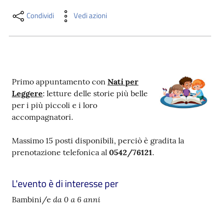
i
contenuti
Condividi
Vedi azioni
Risorse
online
Primo appuntamento con
Nati per
Leggere
: letture delle storie più belle
per i più piccoli e i loro
accompagnatori.
Massimo 15 posti disponibili, perciò è gradita la
Casa
prenotazione telefonica al
0542/76121
.
Piani
Archivio
L'evento è di interesse per
storico
da 0 a 6 anni
Bambini/e
Decentrate