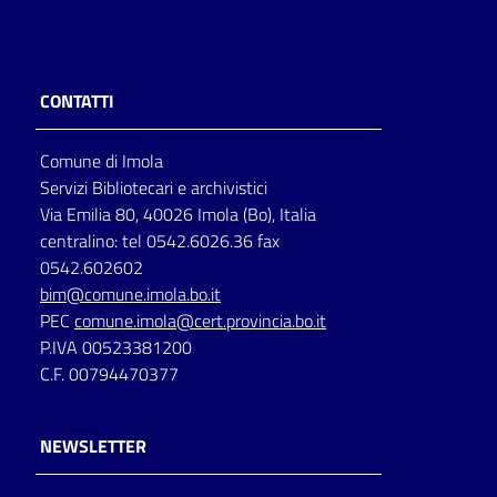
CONTATTI
Comune di Imola
Servizi Bibliotecari e archivistici
Via Emilia 80, 40026 Imola (Bo), Italia
centralino: tel 0542.6026.36 fax
0542.602602
bim@comune.imola.bo.it
PEC
comune.imola@cert.provincia.bo.it
P.IVA 00523381200
C.F. 00794470377
NEWSLETTER