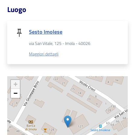
Luogo
Patto
per
la
Sesto Imolese
lettura
via San Vitale, 125 - Imola - 40026
Maggiori dettagli
Seguici
su
+
−