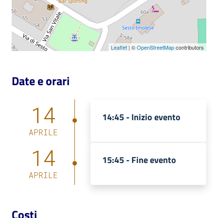
Catalogo
on line
Leaflet
| ©
OpenStreetMap
contributors
Eventi
Date e orari
Chiedi al
bibliotecario
14
Avvisi
14:45 -
Inizio evento
APRILE
Orari
14
15:45 -
Fine evento
APRILE
Costi