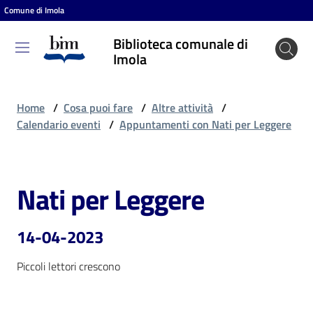
Comune di Imola
Vai al contenuto
Vai alla navigazione
Vai al footer
Biblioteca comunale di
Biblioteca
Imola
comunale
di Imola
Home
/
Cosa puoi fare
/
Altre attività
/
Calendario eventi
/
Appuntamenti con Nati per Leggere
Entra
Nati per Leggere
Salta al contenuto
Cosa
puoi
14-04-2023
fare
Piccoli lettori crescono
Scopri