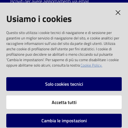
Iscriviti per avere aggiornamenti via email
Catalogo
AMMINISTRAZIONE TRASPARENTE
Usiamo i cookies
on line
I dati personali pubblicati sono riutilizzabili
Eventi
Questo sito utilizza i cookie tecnici di navigazione e di sessione per
solo alle condizioni previste dalla direttiva
garantire un miglior servizio di navigazione del sito, e cookie analitici per
comunitaria 2003/98/CE e dal d.lgs. 36/2006
raccogliere informazioni sull'uso del sito da parte degli utenti. Utilizza
Chiedi al
anche cookie di profilazione dell'utente per fini statistici. I cookie di
bibliotecario
SOCIAL
profilazione puoi decidere se abilitarli o meno cliccando sul pulsante
'Cambia le impostazioni'. Per saperne di più su come disabilitare i cookie
oppure abilitarne solo alcuni, consulta la nostra
Cookie Policy.
Avvisi
Facebook
Youtube
Instagram
Orari
Solo cookies tecnici
Vai alla pagina
Accetta tutti
Privacy
Note legali
Cambia le impostazioni