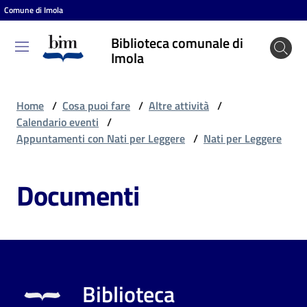
Comune di Imola
Vai al contenuto
Vai alla navigazione
Vai al footer
Biblioteca comunale di
Biblioteca
Imola
comunale
di Imola
Home
/
Cosa puoi fare
/
Altre attività
/
Calendario eventi
/
Appuntamenti con Nati per Leggere
/
Nati per Leggere
Entra
Documenti
Cosa
puoi
fare
Biblioteca
Scopri