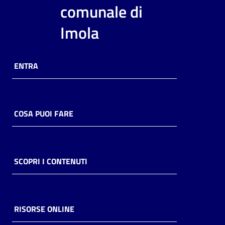
i
comunale di
contenuti
Imola
Risorse
ENTRA
online
COSA PUOI FARE
Casa
Piani
SCOPRI I CONTENUTI
Archivio
storico
RISORSE ONLINE
Decentrate