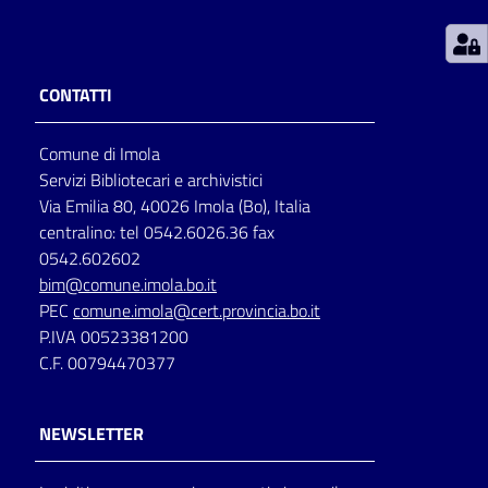
Patto
per
CONTATTI
la
lettura
Comune di Imola
Servizi Bibliotecari e archivistici
Via Emilia 80, 40026 Imola (Bo), Italia
Seguici
centralino: tel 0542.6026.36 fax
su
0542.602602
bim@comune.imola.bo.it
PEC
comune.imola@cert.provincia.bo.it
P.IVA 00523381200
C.F. 00794470377
NEWSLETTER