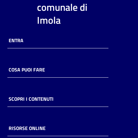
i
comunale di
contenuti
Imola
Risorse
ENTRA
online
COSA PUOI FARE
Casa
Piani
SCOPRI I CONTENUTI
Archivio
storico
RISORSE ONLINE
Decentrate