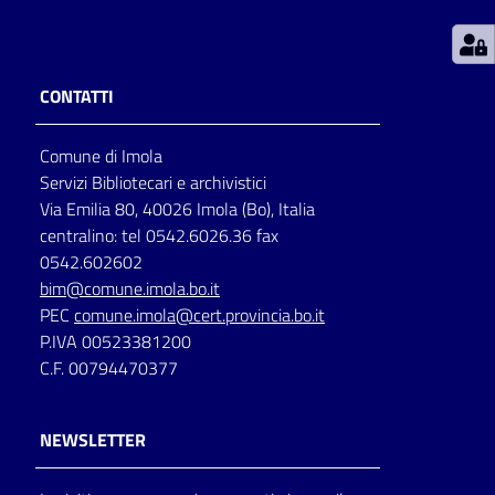
Patto
per
CONTATTI
la
lettura
Comune di Imola
Servizi Bibliotecari e archivistici
Via Emilia 80, 40026 Imola (Bo), Italia
Seguici
centralino: tel 0542.6026.36 fax
su
0542.602602
bim@comune.imola.bo.it
PEC
comune.imola@cert.provincia.bo.it
P.IVA 00523381200
C.F. 00794470377
NEWSLETTER