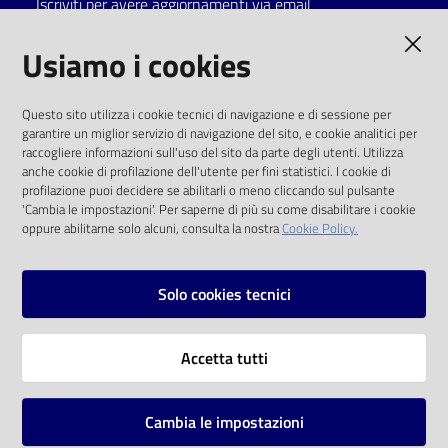
Iscriviti per avere aggiornamenti via email
Catalogo
AMMINISTRAZIONE TRASPARENTE
Usiamo i cookies
on line
I dati personali pubblicati sono riutilizzabili
Eventi
Questo sito utilizza i cookie tecnici di navigazione e di sessione per
solo alle condizioni previste dalla direttiva
garantire un miglior servizio di navigazione del sito, e cookie analitici per
comunitaria 2003/98/CE e dal d.lgs. 36/2006
raccogliere informazioni sull'uso del sito da parte degli utenti. Utilizza
Chiedi al
anche cookie di profilazione dell'utente per fini statistici. I cookie di
bibliotecario
SOCIAL
profilazione puoi decidere se abilitarli o meno cliccando sul pulsante
'Cambia le impostazioni'. Per saperne di più su come disabilitare i cookie
oppure abilitarne solo alcuni, consulta la nostra
Cookie Policy.
Avvisi
Facebook
Youtube
Instagram
Orari
Solo cookies tecnici
Vai alla pagina
Accetta tutti
Privacy
Note legali
Cambia le impostazioni