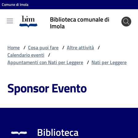
Comune di Imola
Vai al contenuto
Vai alla navigazione
Vai al footer
Biblioteca comunale di
Biblioteca
Imola
comunale
di Imola
Home
/
Cosa puoi fare
/
Altre attività
/
Calendario eventi
/
Appuntamenti con Nati per Leggere
/
Nati per Leggere
Entra
Sponsor Evento
Cosa
puoi
fare
Biblioteca
Scopri