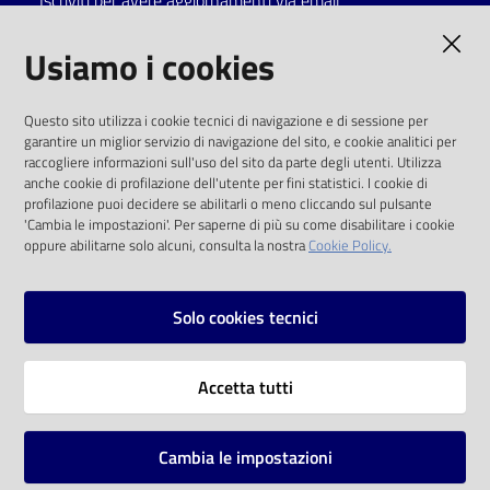
Iscriviti per avere aggiornamenti via email
AMMINISTRAZIONE TRASPARENTE
Usiamo i cookies
I dati personali pubblicati sono riutilizzabili
Questo sito utilizza i cookie tecnici di navigazione e di sessione per
solo alle condizioni previste dalla direttiva
garantire un miglior servizio di navigazione del sito, e cookie analitici per
comunitaria 2003/98/CE e dal d.lgs. 36/2006
raccogliere informazioni sull'uso del sito da parte degli utenti. Utilizza
anche cookie di profilazione dell'utente per fini statistici. I cookie di
SOCIAL
profilazione puoi decidere se abilitarli o meno cliccando sul pulsante
'Cambia le impostazioni'. Per saperne di più su come disabilitare i cookie
oppure abilitarne solo alcuni, consulta la nostra
Cookie Policy.
Facebook
Youtube
Instagram
Solo cookies tecnici
Vai alla pagina
Accetta tutti
Privacy
Note legali
Cambia le impostazioni
Mappa del sito