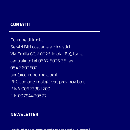
CONTATTI
Comune di Imola
Servizi Bibliotecari e archivistici
Via Emilia 80, 40026 Imola (Bo), Italia
centralino: tel 0542.6026.36 fax
0542.602602
bim@comune.imola.bo.it
PEC
comune.imola@cert.provincia.bo.it
P.IVA 00523381200
C.F. 00794470377
NEWSLETTER