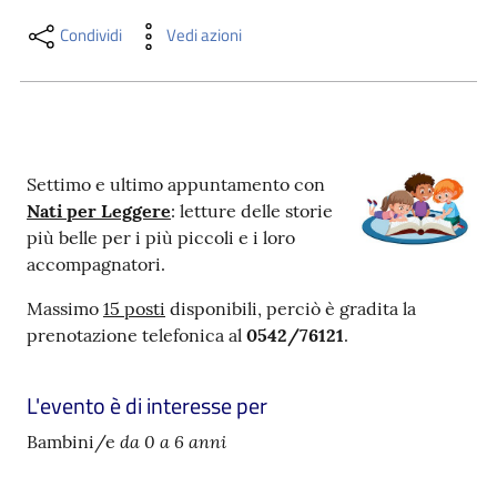
i
contenuti
Condividi
Vedi azioni
Risorse
online
Settimo e ultimo appuntamento con
Nati per Leggere
: letture delle storie
più belle per i più piccoli e i loro
accompagnatori.
Massimo
15 posti
disponibili, perciò è gradita la
Casa
prenotazione telefonica al
0542/76121
.
Piani
L'evento è di interesse per
Archivio
storico
da 0 a 6 anni
Bambini/e
Decentrate