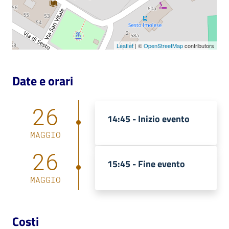
Catalogo
on line
Leaflet
| ©
OpenStreetMap
contributors
Eventi
Date e orari
Chiedi al
bibliotecario
26
14:45 -
Inizio evento
Avvisi
MAGGIO
Orari
26
15:45 -
Fine evento
MAGGIO
Costi