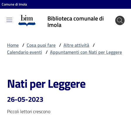
Comune di Imola
Vai al contenuto
Vai alla navigazione
Vai al footer
Biblioteca comunale di
Biblioteca
Imola
comunale
di Imola
Home
/
Cosa puoi fare
/
Altre attività
/
Calendario eventi
/
Appuntamenti con Nati per Leggere
Entra
Nati per Leggere
Salta al contenuto
Cosa
puoi
26-05-2023
fare
Piccoli lettori crescono
Scopri