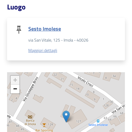
Luogo
Patto
per
Sesto Imolese
la
lettura
via San Vitale, 125 - Imola - 40026
Maggiori dettagli
Seguici
su
+
−