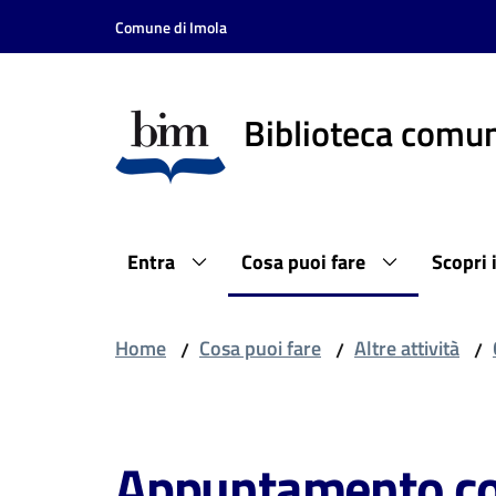
Vai al contenuto
Vai alla navigazione
Vai al footer
Comune di Imola
Biblioteca comun
Entra
Cosa puoi fare
Scopri 
Home
Cosa puoi fare
Altre attività
/
/
/
Salta al contenuto
Appuntamento con