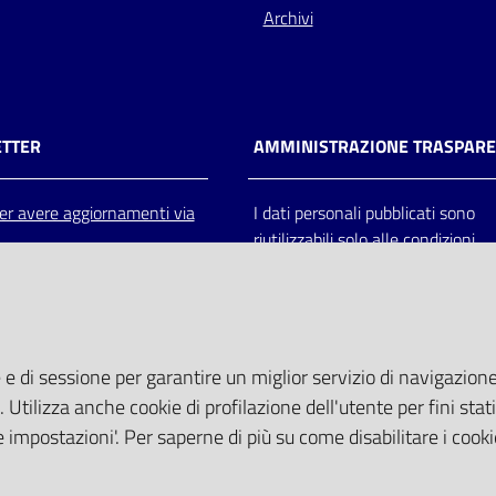
Archivi
TTER
AMMINISTRAZIONE TRASPAR
 per avere aggiornamenti via
I dati personali pubblicati sono
riutilizzabili solo alle condizioni
previste dalla direttiva comunitar
2003/98/CE e dal d.lgs. 36/200
 e di sessione per garantire un miglior servizio di navigazione 
. Utilizza anche cookie di profilazione dell'utente per fini stati
 impostazioni'. Per saperne di più su come disabilitare i cooki