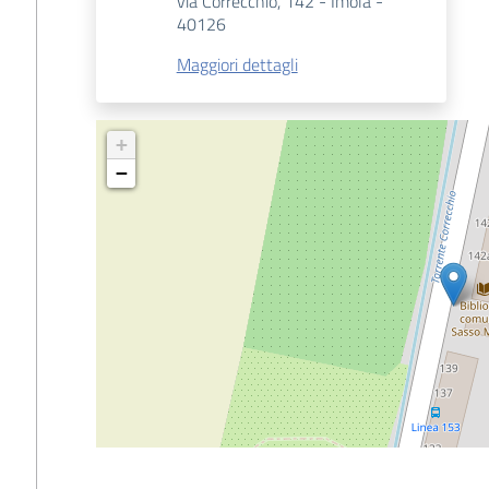
via Correcchio, 142 - Imola -
40126
Maggiori dettagli
+
−