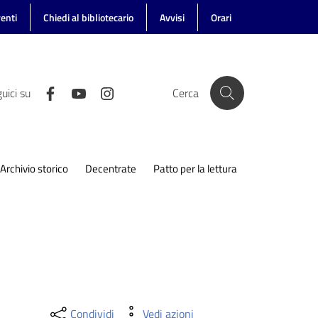
enti
Chiedi al bibliotecario
Avvisi
Orari
uici su
Cerca
Archivio storico
Decentrate
Patto per la lettura
Condividi
Vedi azioni