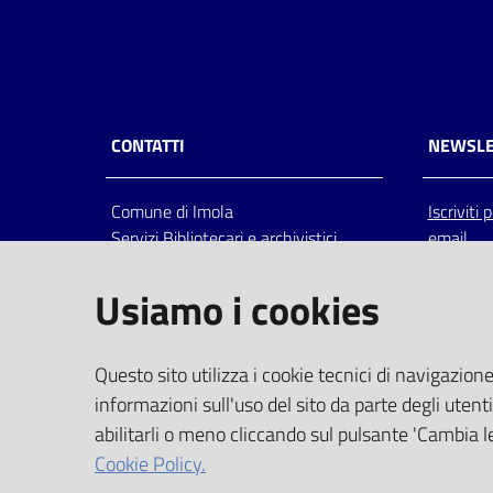
CONTATTI
NEWSLE
Comune di Imola
Iscriviti
Servizi Bibliotecari e archivistici
email
Via Emilia 80, 40026 Imola (Bo),
Italia
Usiamo i cookies
centralino: tel 0542.6026.36 fax
0542.602602
bim@comune.imola.bo.it
Questo sito utilizza i cookie tecnici di navigazione
PEC
informazioni sull'uso del sito da parte degli utenti
comune.imola@cert.provincia.bo.it
abilitarli o meno cliccando sul pulsante 'Cambia le
P.IVA 00523381200
Cookie Policy.
C.F. 00794470377