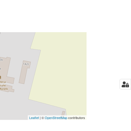
Leaflet
| ©
OpenStreetMap
contributors