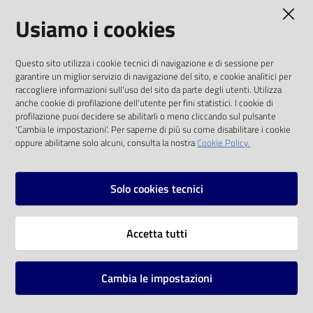
AMMINISTRAZIONE TRASPARENTE
Usiamo i cookies
Catalogo
on line
I dati personali pubblicati sono riutilizzabili
Questo sito utilizza i cookie tecnici di navigazione e di sessione per
solo alle condizioni previste dalla direttiva
Eventi
garantire un miglior servizio di navigazione del sito, e cookie analitici per
comunitaria 2003/98/CE e dal d.lgs. 36/2006
raccogliere informazioni sull'uso del sito da parte degli utenti. Utilizza
anche cookie di profilazione dell'utente per fini statistici. I cookie di
Chiedi al
SOCIAL
profilazione puoi decidere se abilitarli o meno cliccando sul pulsante
bibliotecario
'Cambia le impostazioni'. Per saperne di più su come disabilitare i cookie
oppure abilitarne solo alcuni, consulta la nostra
Cookie Policy.
Facebook
Youtube
Instagram
Avvisi
Solo cookies tecnici
Orari
Vai alla pagina
Accetta tutti
Privacy
Note legali
Cambia le impostazioni
Mappa del sito