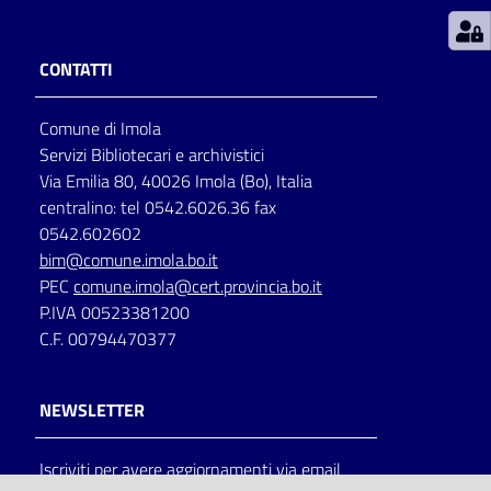
Patto
CONTATTI
per
la
Comune di Imola
lettura
Servizi Bibliotecari e archivistici
Via Emilia 80, 40026 Imola (Bo), Italia
centralino: tel 0542.6026.36 fax
Seguici
0542.602602
su
bim@comune.imola.bo.it
PEC
comune.imola@cert.provincia.bo.it
P.IVA 00523381200
C.F. 00794470377
NEWSLETTER
Iscriviti per avere aggiornamenti via email