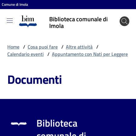
Comune di Imola
Vai al contenuto
Vai alla navigazione
Vai al footer
Biblioteca comunale di
Biblioteca
Imola
comunale
di Imola
Home
/
Cosa puoi fare
/
Altre attività
/
Calendario eventi
/
Appuntamento con Nati per Leggere
Entra
Documenti
Cosa
puoi
fare
Biblioteca
Scopri
comunale di