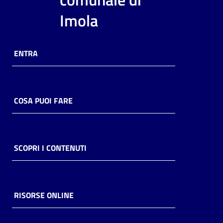
i
Imola
contenuti
ENTRA
Risorse
online
COSA PUOI FARE
Casa
SCOPRI I CONTENUTI
Piani
Archivio
storico
RISORSE ONLINE
Decentrate