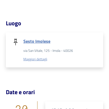
Patto
per
Luogo
la
lettura
Sesto Imolese
via San Vitale, 125 - Imola - 40026
Seguici
su
Maggiori dettagli
Date e orari