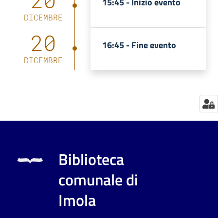
20
15:45 -
Inizio evento
Catalogo
DICEMBRE
on line
20
16:45 -
Fine evento
Eventi
DICEMBRE
Chiedi al
bibliotecario
Avvisi
Orari
Biblioteca
comunale di
Imola