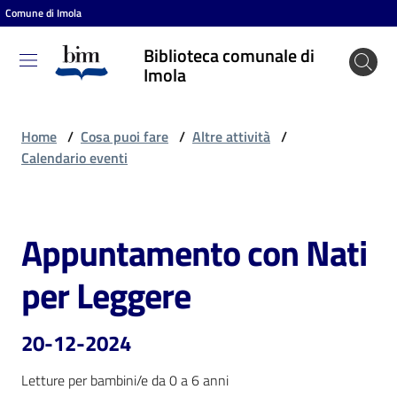
Comune di Imola
Vai al contenuto
Vai alla navigazione
Vai al footer
Biblioteca comunale di
Biblioteca
Imola
comunale
di Imola
Home
/
Cosa puoi fare
/
Altre attività
/
Calendario eventi
Entra
Appuntamento con Nati
Salta al contenuto
Cosa
per Leggere
puoi
fare
20-12-2024
Letture per bambini/e da 0 a 6 anni 
Scopri