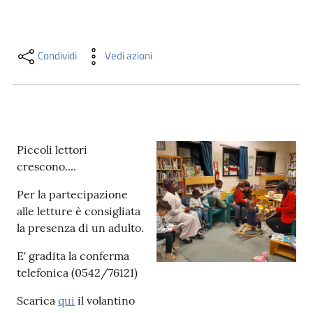
i
contenuti
Condividi
Vedi azioni
Risorse
online
Piccoli lettori
crescono....
Per la partecipazione
Casa
alle letture è consigliata
Piani
la presenza di un adulto.
Archivio
E' gradita la conferma
storico
telefonica (0542/76121)
Scarica
qui
il volantino
Decentrate