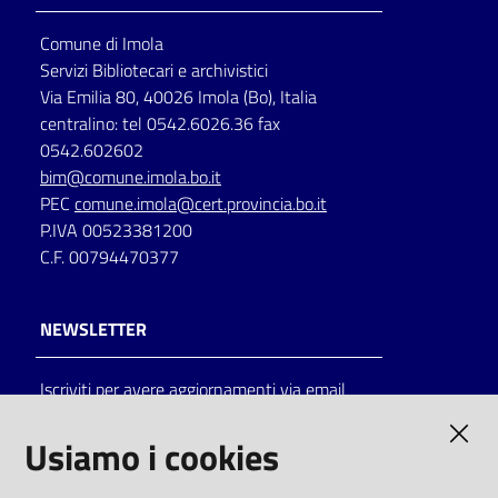
Comune di Imola
Servizi Bibliotecari e archivistici
Via Emilia 80, 40026 Imola (Bo), Italia
centralino: tel 0542.6026.36 fax
0542.602602
bim@comune.imola.bo.it
PEC
comune.imola@cert.provincia.bo.it
P.IVA 00523381200
C.F. 00794470377
NEWSLETTER
Iscriviti per avere aggiornamenti via email
AMMINISTRAZIONE TRASPARENTE
Usiamo i cookies
I dati personali pubblicati sono riutilizzabili