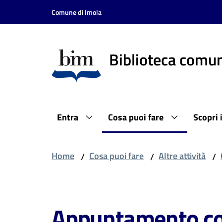
Vai al contenuto
Vai alla navigazione
Vai al footer
Comune di Imola
Biblioteca comun
Entra
Cosa puoi fare
Scopri 
Home
Cosa puoi fare
Altre attività
/
/
/
Salta al contenuto
Appuntamento con