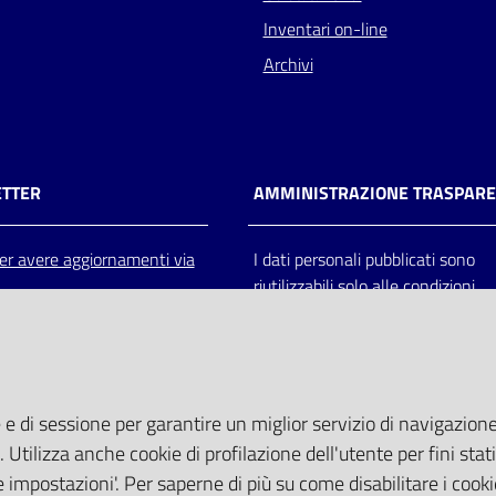
Inventari on-line
Archivi
TTER
AMMINISTRAZIONE TRASPAR
 per avere aggiornamenti via
I dati personali pubblicati sono
riutilizzabili solo alle condizioni
previste dalla direttiva comunitar
2003/98/CE e dal d.lgs. 36/200
 e di sessione per garantire un miglior servizio di navigazione 
. Utilizza anche cookie di profilazione dell'utente per fini stati
 impostazioni'. Per saperne di più su come disabilitare i cooki