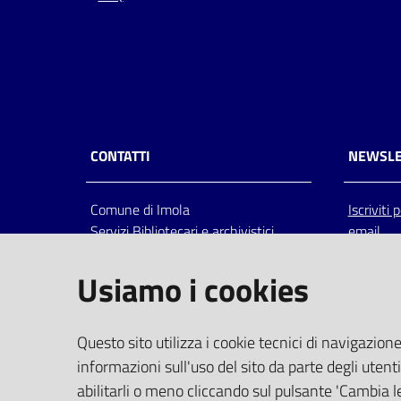
CONTATTI
NEWSLE
Comune di Imola
Iscriviti
Servizi Bibliotecari e archivistici
email
Via Emilia 80, 40026 Imola (Bo),
Italia
Usiamo i cookies
centralino: tel 0542.6026.36 fax
0542.602602
bim@comune.imola.bo.it
Questo sito utilizza i cookie tecnici di navigazione
PEC
informazioni sull'uso del sito da parte degli utenti
comune.imola@cert.provincia.bo.it
abilitarli o meno cliccando sul pulsante 'Cambia le