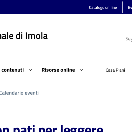
Catalogo on line
Ev
ale di Imola
Seg
i contenuti
Risorse online
Casa Piani
Calendario eventi
 nati per leggere