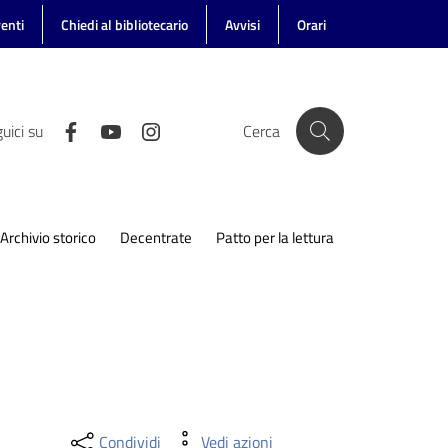
enti
Chiedi al bibliotecario
Avvisi
Orari
uici su
Cerca
Archivio storico
Decentrate
Patto per la lettura
Condividi
Vedi azioni