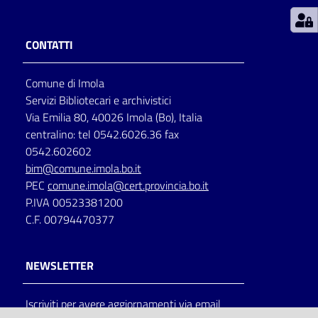
Patto
CONTATTI
per
la
Comune di Imola
lettura
Servizi Bibliotecari e archivistici
Via Emilia 80, 40026 Imola (Bo), Italia
centralino: tel 0542.6026.36 fax
Seguici
0542.602602
su
bim@comune.imola.bo.it
PEC
comune.imola@cert.provincia.bo.it
P.IVA 00523381200
C.F. 00794470377
NEWSLETTER
Iscriviti per avere aggiornamenti via email