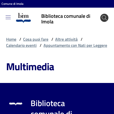
Comune di Imola
Vai al contenuto
Vai alla navigazione
Vai al footer
Biblioteca comunale di
Biblioteca
Imola
comunale
di Imola
Home
/
Cosa puoi fare
/
Altre attività
/
Calendario eventi
/
Appuntamento con Nati per Leggere
Entra
Multimedia
Cosa
puoi
fare
Biblioteca
Scopri
comunale di