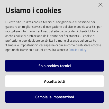
AMMINISTRAZIONE TRASPARENTE
Usiamo i cookies
Catalogo
on line
I dati personali pubblicati sono riutilizzabili
Questo sito utilizza i cookie tecnici di navigazione e di sessione per
solo alle condizioni previste dalla direttiva
Eventi
garantire un miglior servizio di navigazione del sito, e cookie analitici per
comunitaria 2003/98/CE e dal d.lgs. 36/2006
raccogliere informazioni sull'uso del sito da parte degli utenti. Utilizza
anche cookie di profilazione dell'utente per fini statistici. I cookie di
Chiedi al
SOCIAL
profilazione puoi decidere se abilitarli o meno cliccando sul pulsante
bibliotecario
'Cambia le impostazioni'. Per saperne di più su come disabilitare i cookie
oppure abilitarne solo alcuni, consulta la nostra
Cookie Policy.
Facebook
Youtube
Instagram
Avvisi
Solo cookies tecnici
Orari
Vai alla pagina
Accetta tutti
Privacy
Note legali
Cambia le impostazioni
Mappa del sito