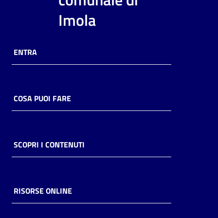
i
Imola
contenuti
ENTRA
Risorse
online
COSA PUOI FARE
Casa
SCOPRI I CONTENUTI
Piani
Archivio
storico
RISORSE ONLINE
Decentrate