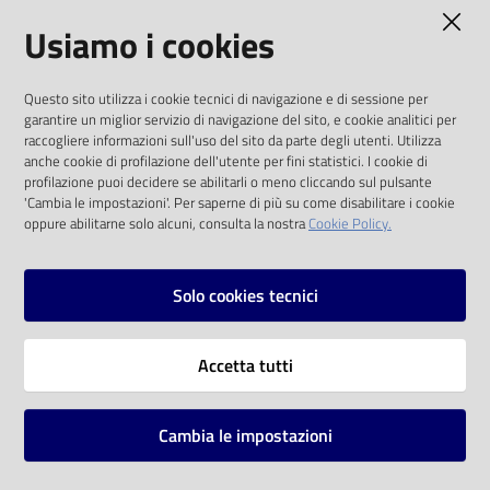
AMMINISTRAZIONE TRASPARENTE
Usiamo i cookies
Catalogo
on line
I dati personali pubblicati sono riutilizzabili
Questo sito utilizza i cookie tecnici di navigazione e di sessione per
solo alle condizioni previste dalla direttiva
Eventi
garantire un miglior servizio di navigazione del sito, e cookie analitici per
comunitaria 2003/98/CE e dal d.lgs. 36/2006
raccogliere informazioni sull'uso del sito da parte degli utenti. Utilizza
anche cookie di profilazione dell'utente per fini statistici. I cookie di
Chiedi al
SOCIAL
profilazione puoi decidere se abilitarli o meno cliccando sul pulsante
bibliotecario
'Cambia le impostazioni'. Per saperne di più su come disabilitare i cookie
oppure abilitarne solo alcuni, consulta la nostra
Cookie Policy.
Facebook
Youtube
Instagram
Avvisi
Solo cookies tecnici
Orari
Vai alla pagina
Accetta tutti
Privacy
Note legali
Cambia le impostazioni
Mappa del sito