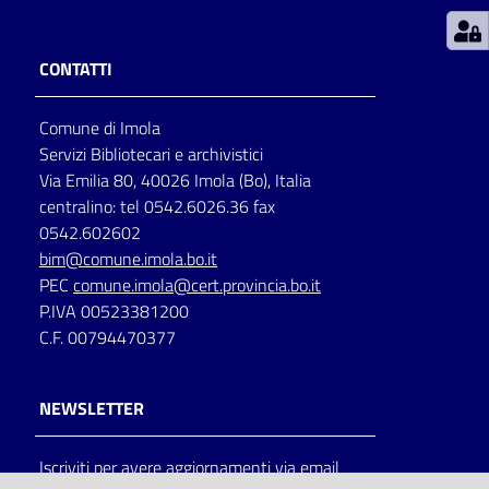
Patto
CONTATTI
per
la
Comune di Imola
lettura
Servizi Bibliotecari e archivistici
Via Emilia 80, 40026 Imola (Bo), Italia
centralino: tel 0542.6026.36 fax
Seguici
0542.602602
su
bim@comune.imola.bo.it
PEC
comune.imola@cert.provincia.bo.it
P.IVA 00523381200
C.F. 00794470377
NEWSLETTER
Iscriviti per avere aggiornamenti via email