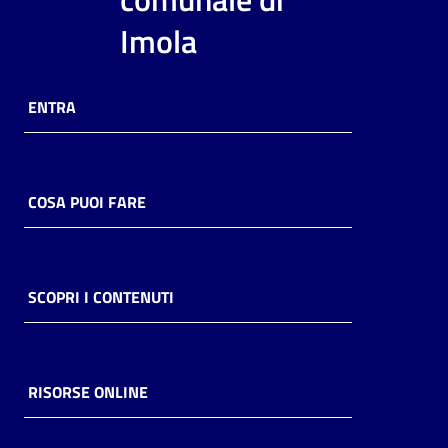
i
Imola
contenuti
ENTRA
Risorse
online
COSA PUOI FARE
Casa
SCOPRI I CONTENUTI
Piani
Archivio
storico
RISORSE ONLINE
Decentrate