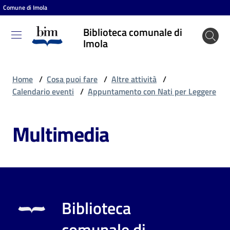
Comune di Imola
Vai al contenuto
Vai alla navigazione
Vai al footer
Biblioteca comunale di
Biblioteca
Imola
comunale
di Imola
Home
/
Cosa puoi fare
/
Altre attività
/
Calendario eventi
/
Appuntamento con Nati per Leggere
Entra
Multimedia
Cosa
puoi
fare
Biblioteca
Scopri
comunale di