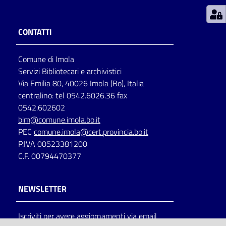
Patto
CONTATTI
per
la
Comune di Imola
lettura
Servizi Bibliotecari e archivistici
Via Emilia 80, 40026 Imola (Bo), Italia
centralino: tel 0542.6026.36 fax
Seguici
0542.602602
su
bim@comune.imola.bo.it
PEC
comune.imola@cert.provincia.bo.it
P.IVA 00523381200
C.F. 00794470377
NEWSLETTER
Iscriviti per avere aggiornamenti via email