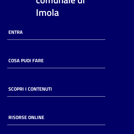
i
Imola
contenuti
ENTRA
Risorse
online
COSA PUOI FARE
Casa
SCOPRI I CONTENUTI
Piani
Archivio
storico
RISORSE ONLINE
Decentrate