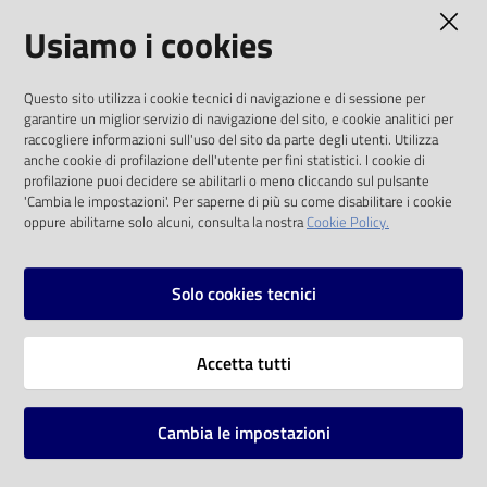
AMMINISTRAZIONE TRASPARENTE
Usiamo i cookies
Catalogo
on line
I dati personali pubblicati sono riutilizzabili
Questo sito utilizza i cookie tecnici di navigazione e di sessione per
solo alle condizioni previste dalla direttiva
Eventi
garantire un miglior servizio di navigazione del sito, e cookie analitici per
comunitaria 2003/98/CE e dal d.lgs. 36/2006
raccogliere informazioni sull'uso del sito da parte degli utenti. Utilizza
anche cookie di profilazione dell'utente per fini statistici. I cookie di
Chiedi al
SOCIAL
profilazione puoi decidere se abilitarli o meno cliccando sul pulsante
bibliotecario
'Cambia le impostazioni'. Per saperne di più su come disabilitare i cookie
oppure abilitarne solo alcuni, consulta la nostra
Cookie Policy.
Facebook
Youtube
Instagram
Avvisi
Solo cookies tecnici
Orari
Vai alla pagina
Accetta tutti
Privacy
Note legali
Cambia le impostazioni
Mappa del sito