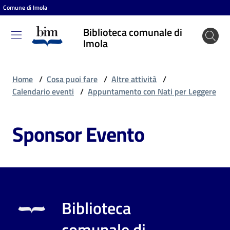
Comune di Imola
Vai al contenuto
Vai alla navigazione
Vai al footer
Biblioteca comunale di
Biblioteca
Imola
comunale
di Imola
Home
/
Cosa puoi fare
/
Altre attività
/
Calendario eventi
/
Appuntamento con Nati per Leggere
Entra
Sponsor Evento
Cosa
puoi
fare
Biblioteca
Scopri
comunale di