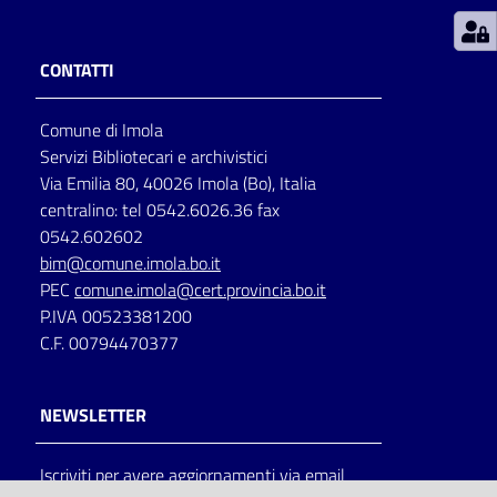
Patto
CONTATTI
per
la
Comune di Imola
lettura
Servizi Bibliotecari e archivistici
Via Emilia 80, 40026 Imola (Bo), Italia
centralino: tel 0542.6026.36 fax
Seguici
0542.602602
su
bim@comune.imola.bo.it
PEC
comune.imola@cert.provincia.bo.it
P.IVA 00523381200
C.F. 00794470377
NEWSLETTER
Iscriviti per avere aggiornamenti via email