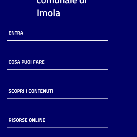
i
Imola
contenuti
ENTRA
Risorse
online
COSA PUOI FARE
Casa
SCOPRI I CONTENUTI
Piani
Archivio
storico
RISORSE ONLINE
Decentrate