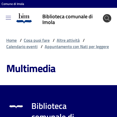
Comune di Imola
Vai al contenuto
Vai alla navigazione
Vai al footer
Biblioteca comunale di
Biblioteca
Imola
comunale
di Imola
Home
/
Cosa puoi fare
/
Altre attività
/
Calendario eventi
/
Appuntamento con Nati per leggere
Entra
Multimedia
Cosa
puoi
fare
Biblioteca
Scopri
comunale di