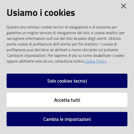
AMMINISTRAZIONE TRASPARENTE
Usiamo i cookies
Catalogo
on line
I dati personali pubblicati sono riutilizzabili
Questo sito utilizza i cookie tecnici di navigazione e di sessione per
solo alle condizioni previste dalla direttiva
Eventi
garantire un miglior servizio di navigazione del sito, e cookie analitici per
comunitaria 2003/98/CE e dal d.lgs. 36/2006
raccogliere informazioni sull'uso del sito da parte degli utenti. Utilizza
anche cookie di profilazione dell'utente per fini statistici. I cookie di
Chiedi al
SOCIAL
profilazione puoi decidere se abilitarli o meno cliccando sul pulsante
bibliotecario
'Cambia le impostazioni'. Per saperne di più su come disabilitare i cookie
oppure abilitarne solo alcuni, consulta la nostra
Cookie Policy.
Facebook
Youtube
Instagram
Avvisi
Solo cookies tecnici
Orari
Vai alla pagina
Accetta tutti
Privacy
Note legali
Cambia le impostazioni
Mappa del sito