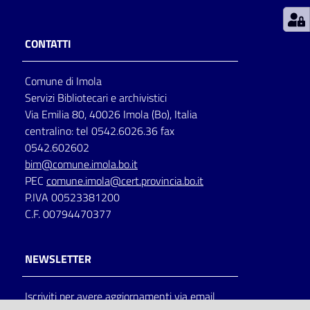
Patto
CONTATTI
per
la
Comune di Imola
lettura
Servizi Bibliotecari e archivistici
Via Emilia 80, 40026 Imola (Bo), Italia
centralino: tel 0542.6026.36 fax
Seguici
0542.602602
su
bim@comune.imola.bo.it
PEC
comune.imola@cert.provincia.bo.it
P.IVA 00523381200
C.F. 00794470377
NEWSLETTER
Iscriviti per avere aggiornamenti via email