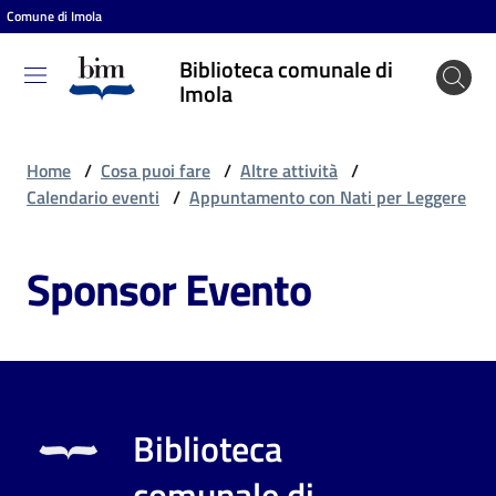
Comune di Imola
Vai al contenuto
Vai alla navigazione
Vai al footer
Biblioteca comunale di
Biblioteca
Imola
comunale
di Imola
Home
/
Cosa puoi fare
/
Altre attività
/
Calendario eventi
/
Appuntamento con Nati per Leggere
Entra
Sponsor Evento
Cosa
puoi
fare
Biblioteca
Scopri
comunale di