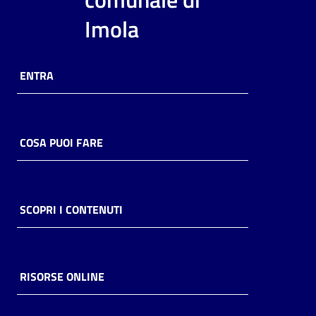
i
Imola
contenuti
ENTRA
Risorse
online
COSA PUOI FARE
Casa
SCOPRI I CONTENUTI
Piani
Archivio
storico
RISORSE ONLINE
Decentrate