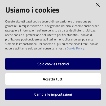
AMMINISTRAZIONE TRASPARENTE
Usiamo i cookies
Catalogo
on line
I dati personali pubblicati sono riutilizzabili
Questo sito utilizza i cookie tecnici di navigazione e di sessione per
solo alle condizioni previste dalla direttiva
Eventi
garantire un miglior servizio di navigazione del sito, e cookie analitici per
comunitaria 2003/98/CE e dal d.lgs. 36/2006
raccogliere informazioni sull'uso del sito da parte degli utenti. Utilizza
anche cookie di profilazione dell'utente per fini statistici. I cookie di
Chiedi al
SOCIAL
profilazione puoi decidere se abilitarli o meno cliccando sul pulsante
bibliotecario
'Cambia le impostazioni'. Per saperne di più su come disabilitare i cookie
oppure abilitarne solo alcuni, consulta la nostra
Cookie Policy.
Facebook
Youtube
Instagram
Avvisi
Solo cookies tecnici
Orari
Vai alla pagina
Accetta tutti
Privacy
Note legali
Cambia le impostazioni
Mappa del sito