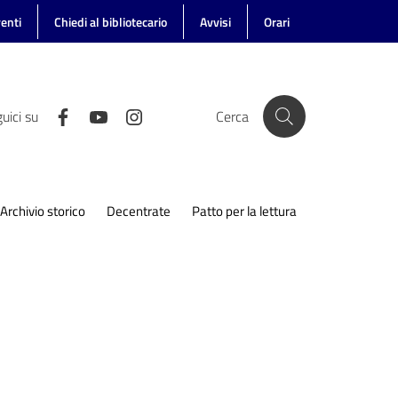
enti
Chiedi al bibliotecario
Avvisi
Orari
uici su
Cerca
Archivio storico
Decentrate
Patto per la lettura