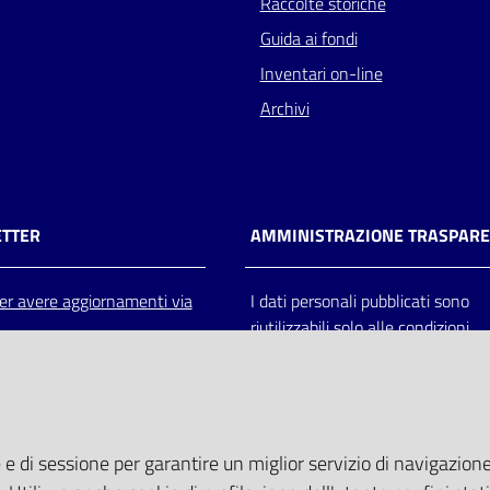
Raccolte storiche
Guida ai fondi
Inventari on-line
Archivi
TTER
AMMINISTRAZIONE TRASPAR
 per avere aggiornamenti via
I dati personali pubblicati sono
riutilizzabili solo alle condizioni
previste dalla direttiva comunitar
2003/98/CE e dal d.lgs. 36/200
 e di sessione per garantire un miglior servizio di navigazione 