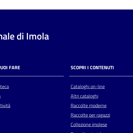
ale di Imola
PUOI FARE
SCOPRI I CONTENUTI
oteca
Cataloghi on-line
a
Altri cataloghi
tività
Raccolte moderne
Raccolte per ragazzi
Collezione imolese