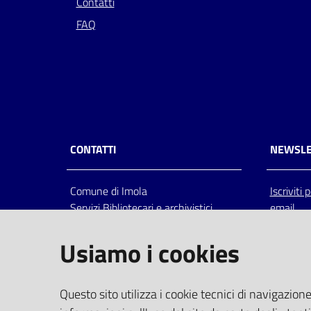
Contatti
FAQ
CONTATTI
NEWSLE
Comune di Imola
Iscriviti
Servizi Bibliotecari e archivistici
email
Via Emilia 80, 40026 Imola (Bo),
Italia
Usiamo i cookies
centralino: tel 0542.6026.36 fax
0542.602602
bim@comune.imola.bo.it
Questo sito utilizza i cookie tecnici di navigazione
PEC