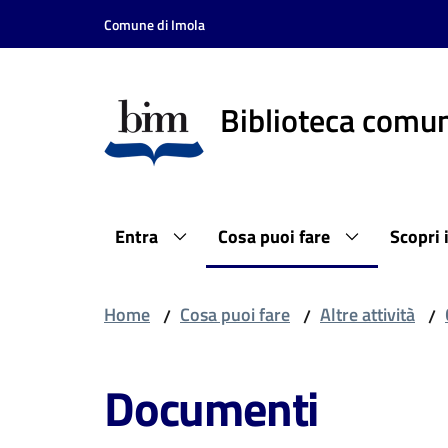
Vai al contenuto
Vai alla navigazione
Vai al footer
Comune di Imola
Biblioteca comun
Entra
Cosa puoi fare
Scopri 
Home
Cosa puoi fare
Altre attività
/
/
/
Documenti