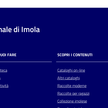
ale di Imola
PUOI FARE
SCOPRI I CONTENUTI
oteca
Cataloghi on-line
a
Altri cataloghi
tività
Raccolte moderne
Raccolte per ragazzi
Collezione imolese