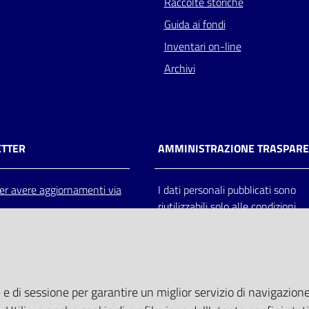
Raccolte storiche
Guida ai fondi
Inventari on-line
Archivi
TTER
AMMINISTRAZIONE TRASPAR
 per avere aggiornamenti via
I dati personali pubblicati sono
riutilizzabili solo alle condizioni
previste dalla direttiva comunitar
2003/98/CE e dal d.lgs. 36/200
 e di sessione per garantire un miglior servizio di navigazione 