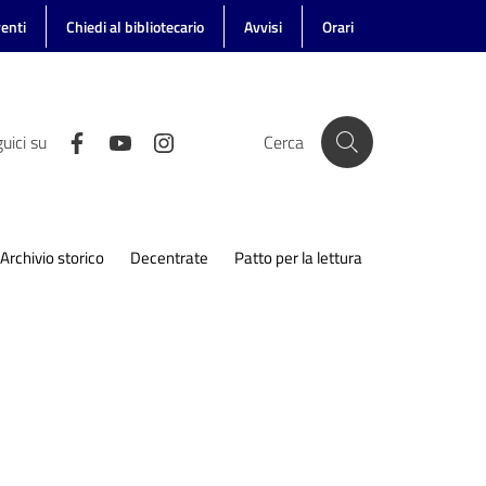
enti
Chiedi al bibliotecario
Avvisi
Orari
uici su
Cerca
Archivio storico
Decentrate
Patto per la lettura