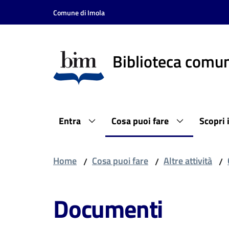
Vai al contenuto
Vai alla navigazione
Vai al footer
Comune di Imola
Biblioteca comun
Entra
Cosa puoi fare
Scopri 
Home
Cosa puoi fare
Altre attività
/
/
/
Documenti