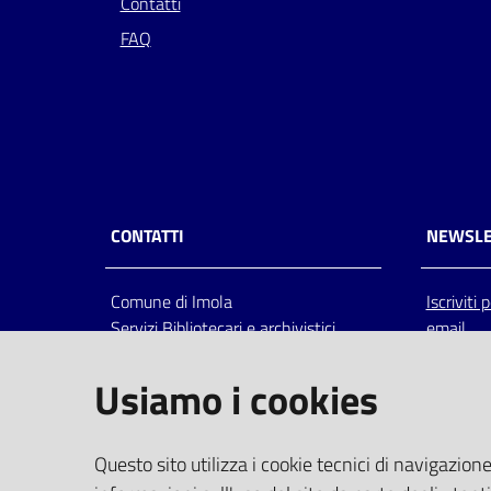
Contatti
FAQ
CONTATTI
NEWSLE
Comune di Imola
Iscriviti
Servizi Bibliotecari e archivistici
email
Via Emilia 80, 40026 Imola (Bo),
Italia
Usiamo i cookies
centralino: tel 0542.6026.36 fax
0542.602602
bim@comune.imola.bo.it
Questo sito utilizza i cookie tecnici di navigazione
PEC