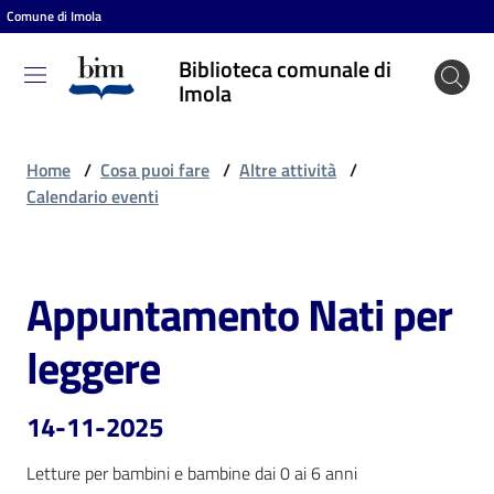
Comune di Imola
Vai al contenuto
Vai alla navigazione
Vai al footer
Biblioteca comunale di
Biblioteca
Imola
comunale
di Imola
Home
/
Cosa puoi fare
/
Altre attività
/
Calendario eventi
Entra
Appuntamento Nati per
Salta al contenuto
Cosa
leggere
puoi
fare
14-11-2025
Letture per bambini e bambine dai 0 ai 6 anni
Scopri