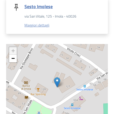
Sesto Imolese
Patto
via San Vitale, 125 - Imola - 40026
per
la
Maggiori dettagli
lettura
+
Seguici
−
su