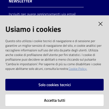
NEWSLETTER
Iscriviti per avere aggiornamenti via email
AMMINISTRAZIONE TRASPARENTE
Usiamo i cookies
I dati personali pubblicati sono riutilizzabili
Questo sito utilizza i cookie tecnici di navigazione e di sessione per
solo alle condizioni previste dalla direttiva
garantire un miglior servizio di navigazione del sito, e cookie analitici per
comunitaria 2003/98/CE e dal d.lgs. 36/2006
raccogliere informazioni sull'uso del sito da parte degli utenti. Utilizza
anche cookie di profilazione dell'utente per fini statistici. I cookie di
SOCIAL
profilazione puoi decidere se abilitarli o meno cliccando sul pulsante
'Cambia le impostazioni'. Per saperne di più su come disabilitare i cookie
oppure abilitarne solo alcuni, consulta la nostra
Cookie Policy.
Facebook
Youtube
Instagram
Solo cookies tecnici
Vai alla pagina
Accetta tutti
Privacy