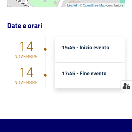
Leaflet
| ©
OpenStreetMap
contributors
Catalogo
on line
Date e orari
Eventi
14
15:45 -
Inizio evento
Chiedi al
bibliotecario
NOVEMBRE
14
Avvisi
17:45 -
Fine evento
NOVEMBRE
Orari