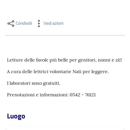
i
contenuti
Condividi
Vedi azioni
Risorse
online
Letture delle favole più belle per genitori, nonni e zii!
A cura delle lettrici volontarie Nati per leggere.
I laboratori sono gratuiti.
Casa
Piani
Prenotazioni e informazioni: 0542 - 76121
Archivio
storico
Luogo
Decentrate