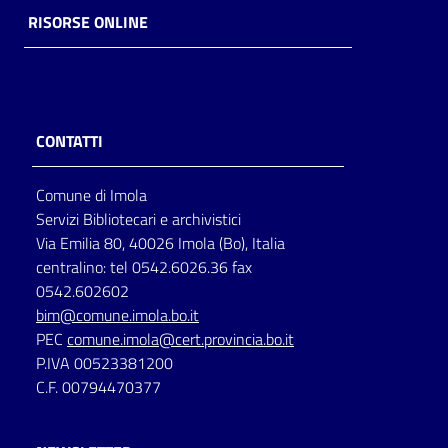
RISORSE ONLINE
CONTATTI
Comune di Imola
Servizi Bibliotecari e archivistici
Via Emilia 80, 40026 Imola (Bo), Italia
centralino: tel 0542.6026.36 fax
0542.602602
bim@comune.imola.bo.it
PEC
comune.imola@cert.provincia.bo.it
P.IVA 00523381200
C.F. 00794470377