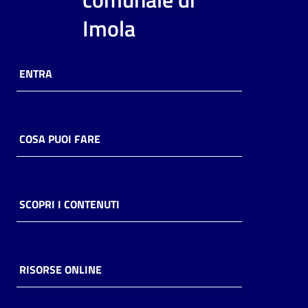
i
Imola
contenuti
ENTRA
Risorse
online
COSA PUOI FARE
Casa
SCOPRI I CONTENUTI
Piani
Archivio
storico
RISORSE ONLINE
Decentrate