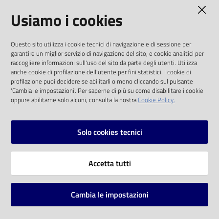
AMMINISTRAZIONE TRASPARENTE
Usiamo i cookies
Catalogo
on line
I dati personali pubblicati sono riutilizzabili
Questo sito utilizza i cookie tecnici di navigazione e di sessione per
solo alle condizioni previste dalla direttiva
Eventi
garantire un miglior servizio di navigazione del sito, e cookie analitici per
comunitaria 2003/98/CE e dal d.lgs. 36/2006
raccogliere informazioni sull'uso del sito da parte degli utenti. Utilizza
anche cookie di profilazione dell'utente per fini statistici. I cookie di
Chiedi al
SOCIAL
profilazione puoi decidere se abilitarli o meno cliccando sul pulsante
bibliotecario
'Cambia le impostazioni'. Per saperne di più su come disabilitare i cookie
oppure abilitarne solo alcuni, consulta la nostra
Cookie Policy.
Facebook
Youtube
Instagram
Avvisi
Solo cookies tecnici
Orari
Vai alla pagina
Accetta tutti
Privacy
Note legali
Cambia le impostazioni
Mappa del sito