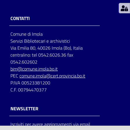
Patto
CONTATTI
per
la
Comune di Imola
lettura
Servizi Bibliotecari e archivistici
Via Emilia 80, 40026 Imola (Bo), Italia
centralino: tel 0542.6026.36 fax
Seguici
0542.602602
su
bim@comune.imola.bo.it
PEC
comune.imola@cert.provincia.bo.it
P.IVA 00523381200
C.F. 00794470377
NEWSLETTER
Iscriviti per avere aggiornamenti via email