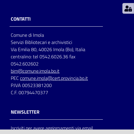
Patto
CONTATTI
per
la
Comune di Imola
lettura
Servizi Bibliotecari e archivistici
Via Emilia 80, 40026 Imola (Bo), Italia
centralino: tel 0542.6026.36 fax
Seguici
0542.602602
su
bim@comune.imola.bo.it
PEC
comune.imola@cert.provincia.bo.it
P.IVA 00523381200
C.F. 00794470377
NEWSLETTER
Iscriviti per avere aggiornamenti via email