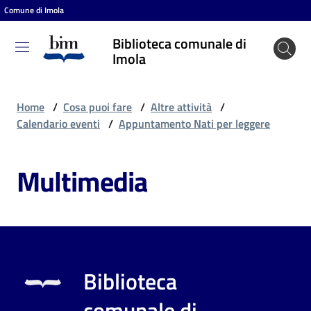
Comune di Imola
Vai al contenuto
Vai alla navigazione
Vai al footer
Biblioteca comunale di
Biblioteca
Imola
comunale
di Imola
Home
/
Cosa puoi fare
/
Altre attività
/
Calendario eventi
/
Appuntamento Nati per leggere
Entra
Multimedia
Cosa
puoi
fare
Biblioteca
Scopri
comunale di