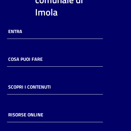
i
Imola
contenuti
ENTRA
Risorse
online
COSA PUOI FARE
Casa
SCOPRI I CONTENUTI
Piani
Archivio
storico
RISORSE ONLINE
Decentrate