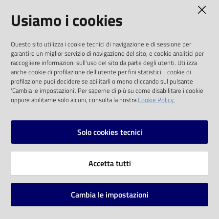
AMMINISTRAZIONE TRASPARENTE
Usiamo i cookies
Catalogo
on line
I dati personali pubblicati sono riutilizzabili
Questo sito utilizza i cookie tecnici di navigazione e di sessione per
solo alle condizioni previste dalla direttiva
Eventi
garantire un miglior servizio di navigazione del sito, e cookie analitici per
comunitaria 2003/98/CE e dal d.lgs. 36/2006
raccogliere informazioni sull'uso del sito da parte degli utenti. Utilizza
anche cookie di profilazione dell'utente per fini statistici. I cookie di
Chiedi al
SOCIAL
profilazione puoi decidere se abilitarli o meno cliccando sul pulsante
bibliotecario
'Cambia le impostazioni'. Per saperne di più su come disabilitare i cookie
oppure abilitarne solo alcuni, consulta la nostra
Cookie Policy.
Facebook
Youtube
Instagram
Avvisi
Solo cookies tecnici
Orari
Vai alla pagina
Accetta tutti
Privacy
Note legali
Cambia le impostazioni
Mappa del sito