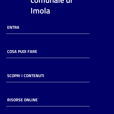
i
Imola
contenuti
ENTRA
Risorse
online
COSA PUOI FARE
Casa
SCOPRI I CONTENUTI
Piani
Archivio
storico
RISORSE ONLINE
Decentrate