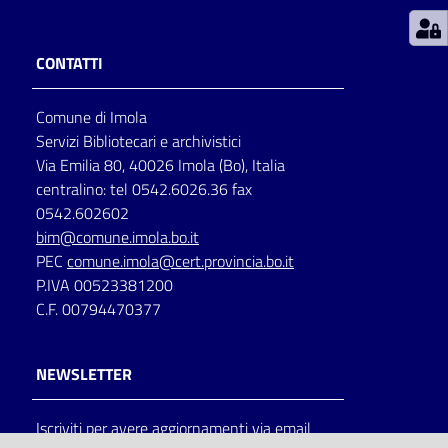
Patto
CONTATTI
per
la
Comune di Imola
lettura
Servizi Bibliotecari e archivistici
Via Emilia 80, 40026 Imola (Bo), Italia
centralino: tel 0542.6026.36 fax
Seguici
0542.602602
su
bim@comune.imola.bo.it
PEC
comune.imola@cert.provincia.bo.it
P.IVA 00523381200
C.F. 00794470377
NEWSLETTER
Iscriviti per avere aggiornamenti via email