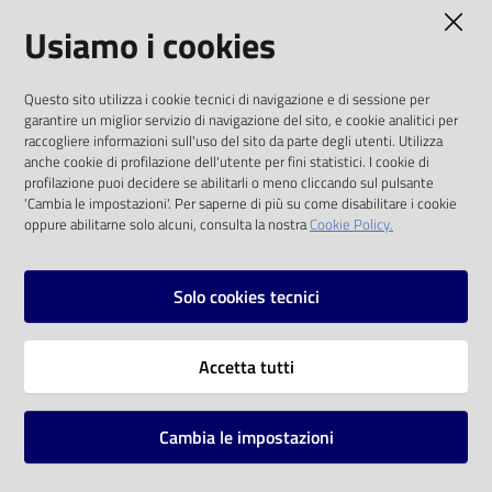
AMMINISTRAZIONE TRASPARENTE
Usiamo i cookies
Catalogo
on line
I dati personali pubblicati sono riutilizzabili
Questo sito utilizza i cookie tecnici di navigazione e di sessione per
solo alle condizioni previste dalla direttiva
Eventi
garantire un miglior servizio di navigazione del sito, e cookie analitici per
comunitaria 2003/98/CE e dal d.lgs. 36/2006
raccogliere informazioni sull'uso del sito da parte degli utenti. Utilizza
anche cookie di profilazione dell'utente per fini statistici. I cookie di
Chiedi al
SOCIAL
profilazione puoi decidere se abilitarli o meno cliccando sul pulsante
bibliotecario
'Cambia le impostazioni'. Per saperne di più su come disabilitare i cookie
oppure abilitarne solo alcuni, consulta la nostra
Cookie Policy.
Facebook
Youtube
Instagram
Avvisi
Solo cookies tecnici
Orari
Vai alla pagina
Accetta tutti
Privacy
Note legali
Cambia le impostazioni
Mappa del sito