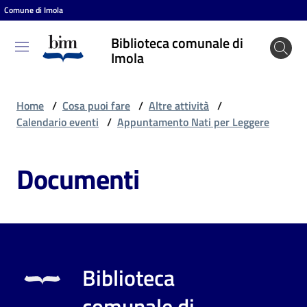
Comune di Imola
Vai al contenuto
Vai alla navigazione
Vai al footer
Biblioteca comunale di
Biblioteca
Imola
comunale
di Imola
Home
/
Cosa puoi fare
/
Altre attività
/
Calendario eventi
/
Appuntamento Nati per Leggere
Entra
Documenti
Cosa
puoi
fare
Biblioteca
Scopri
comunale di