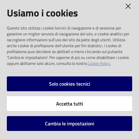
AMMINISTRAZIONE TRASPARENTE
Usiamo i cookies
Catalogo
on line
I dati personali pubblicati sono riutilizzabili
Questo sito utilizza i cookie tecnici di navigazione e di sessione per
solo alle condizioni previste dalla direttiva
Eventi
garantire un miglior servizio di navigazione del sito, e cookie analitici per
comunitaria 2003/98/CE e dal d.lgs. 36/2006
raccogliere informazioni sull'uso del sito da parte degli utenti. Utilizza
anche cookie di profilazione dell'utente per fini statistici. I cookie di
Chiedi al
SOCIAL
profilazione puoi decidere se abilitarli o meno cliccando sul pulsante
bibliotecario
'Cambia le impostazioni'. Per saperne di più su come disabilitare i cookie
oppure abilitarne solo alcuni, consulta la nostra
Cookie Policy.
Facebook
Youtube
Instagram
Avvisi
Solo cookies tecnici
Orari
Vai alla pagina
Accetta tutti
Privacy
Note legali
Cambia le impostazioni
Mappa del sito