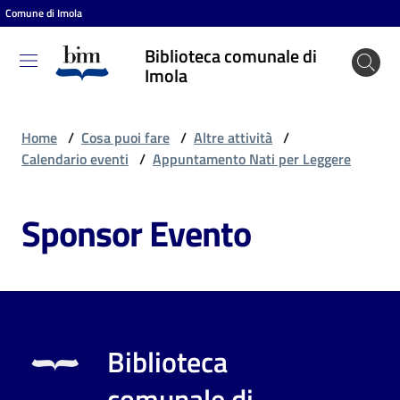
Comune di Imola
Vai al contenuto
Vai alla navigazione
Vai al footer
Biblioteca comunale di
Biblioteca
Imola
comunale
di Imola
Home
/
Cosa puoi fare
/
Altre attività
/
Calendario eventi
/
Appuntamento Nati per Leggere
Entra
Sponsor Evento
Cosa
puoi
fare
Biblioteca
Scopri
comunale di