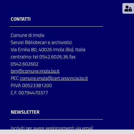
Patto
CONTATTI
per
la
Comune di Imola
lettura
Servizi Bibliotecari e archivistici
Via Emilia 80, 40026 Imola (Bo), Italia
centralino: tel 0542.6026.36 fax
Seguici
0542.602602
su
bim@comune.imola.bo.it
PEC
comune.imola@cert.provincia.bo.it
P.IVA 00523381200
C.F. 00794470377
NEWSLETTER
Iscriviti per avere aggiornamenti via email