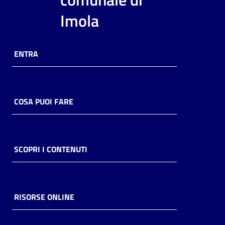
i
Imola
contenuti
ENTRA
Risorse
online
COSA PUOI FARE
Casa
SCOPRI I CONTENUTI
Piani
Archivio
storico
RISORSE ONLINE
Decentrate