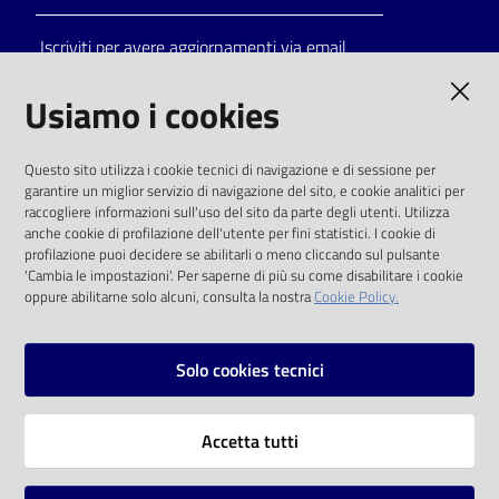
Iscriviti per avere aggiornamenti via email
AMMINISTRAZIONE TRASPARENTE
Usiamo i cookies
I dati personali pubblicati sono riutilizzabili
Questo sito utilizza i cookie tecnici di navigazione e di sessione per
solo alle condizioni previste dalla direttiva
garantire un miglior servizio di navigazione del sito, e cookie analitici per
comunitaria 2003/98/CE e dal d.lgs. 36/2006
raccogliere informazioni sull'uso del sito da parte degli utenti. Utilizza
anche cookie di profilazione dell'utente per fini statistici. I cookie di
SOCIAL
profilazione puoi decidere se abilitarli o meno cliccando sul pulsante
'Cambia le impostazioni'. Per saperne di più su come disabilitare i cookie
oppure abilitarne solo alcuni, consulta la nostra
Cookie Policy.
Facebook
Youtube
Instagram
Solo cookies tecnici
Vai alla pagina
Accetta tutti
Privacy