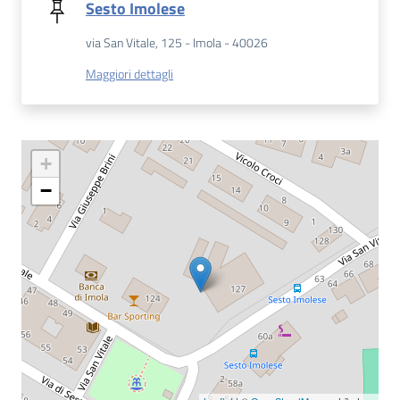
Sesto Imolese
via San Vitale, 125 - Imola - 40026
Patto
per
Maggiori dettagli
la
lettura
+
Seguici
−
su