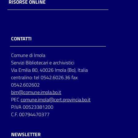
RISORSE ONLINE
CONTATTI
Comune di Imola
Servizi Bibliotecari e archivistici
Via Emilia 80, 40026 Imola (Bo), Italia
centralino: tel 0542.6026.36 fax
0542.602602
bim@comune.imola.bo.it
PEC
comune.imola@cert.provincia.bo.it
P.IVA 00523381200
C.F. 00794470377
NEWSLETTER