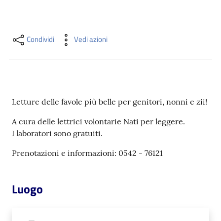
i
contenuti
Condividi
Vedi azioni
Risorse
online
Letture delle favole più belle per genitori, nonni e zii!
A cura delle lettrici volontarie Nati per leggere.
I laboratori sono gratuiti.
Casa
Prenotazioni e informazioni: 0542 - 76121
Piani
Archivio
Luogo
storico
Decentrate