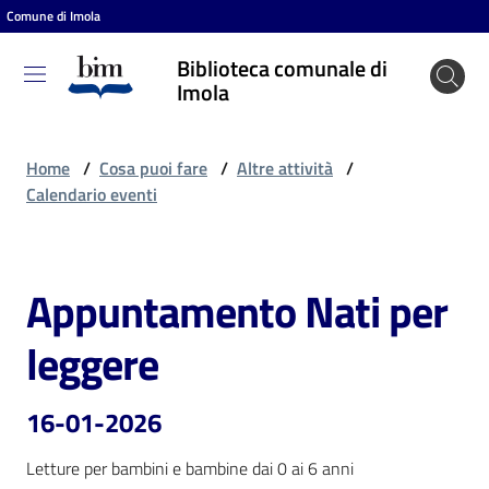
Comune di Imola
Vai al contenuto
Vai alla navigazione
Vai al footer
Biblioteca comunale di
Biblioteca
Imola
comunale
di Imola
Home
/
Cosa puoi fare
/
Altre attività
/
Calendario eventi
Entra
Appuntamento Nati per
Salta al contenuto
Cosa
leggere
puoi
fare
16-01-2026
Letture per bambini e bambine dai 0 ai 6 anni
Scopri