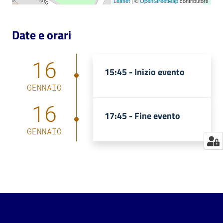
Leaflet
| ©
OpenStreetMap
contributors
Catalogo
on line
Date e orari
Eventi
16
15:45 -
Inizio evento
Chiedi al
GENNAIO
bibliotecario
16
17:45 -
Fine evento
Avvisi
GENNAIO
Orari